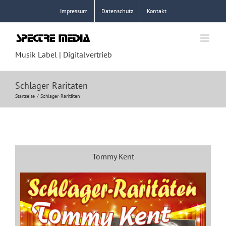
Zum
Impressum
Datenschutz
Kontakt
Inhalt
springen
Musik Label | Digitalvertrieb
Schlager-Raritäten
Startseite
Schlager-Raritäten
Tommy Kent