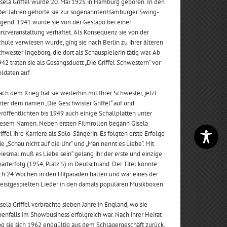
sela Griffel wurde 20. Mai 1925 in Hamburg geboren. In den
0er Jahren gehörte sie zur sogenanntenHamburger Swing-
gend. 1941 wurde sie von der Gestapo bei einer
nzveranstaltung verhaftet. Als Konsequenz sie von der
hule verwiesen wurde, ging sie nach Berlin zu ihrer älteren
hwester Ingeborg, die dort als Schauspielerin tätig war. Ab
42 traten sie als Gesangsduett „Die Griffel Schwestern“ vor
ldaten auf.
ch dem Krieg trat sie weiterhin mit Ihrer Schwester, jetzt
ter dem namen „Die Geschwister Griffel“ auf und
röffentlichten bis 1949 auch einige Schallplatten unter
iesem Namen. Neben ersten Filmrollen begann Gisela
iffel ihre Karriere als Solo-Sängerin. Es folgten erste Erfolge
e „Schau nicht auf die Uhr“ und „Man nennt es Liebe“. Mit
iesmal muß es Liebe sein“ gelang ihr der erste und einzige
arterfolg (1954, Platz 5) in Deutschland. Der Titel konnte
ch 24 Wochen in den Hitparaden halten und war eines der
eistgespielten Lieder in den damals populären Musikboxen.
sela Griffel verbrachte sieben Jahre in England, wo sie
enfalls im Showbusiness erfolgreich war. Nach ihrer Heirat
g sie sich 1962 endgültig aus dem Schlagergeschäft zurück.