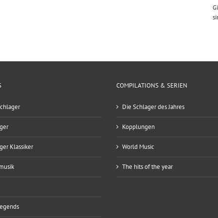
Gi
si
S
COMPILATIONS & SERIEN
chlager
Die Schlager des Jahres
ger
Kopplungen
ger Klassiker
World Music
musik
The hits of the year
Legends