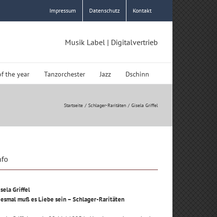
Impressum
Datenschutz
Kontakt
Musik Label | Digitalvertrieb
of the year
Tanzorchester
Jazz
Dschinn
Startseite
Schlager-Raritäten
Gisela Griffel
nfo
sela Griffel
iesmal muß es Liebe sein – Schlager-Raritäten