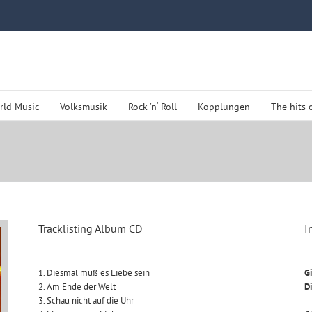
rld Music
Volksmusik
Rock ’n‘ Roll
Kopplungen
The hits 
Tracklisting Album CD
I
1. Diesmal muß es Liebe sein
Gi
2. Am Ende der Welt
D
3. Schau nicht auf die Uhr