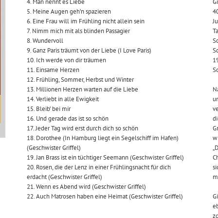
4. Man nennt es Liebe
Gi
5. Meine Augen geh’n spazieren
4
6. Eine Frau will im Frühling nicht allein sein
Ju
7. Nimm mich mit als blinden Passagier
Ta
8. Wundervoll
Sc
9. Ganz Paris träumt von der Liebe (I Love Paris)
Sc
10. Ich werde von dir träumen
19
11. Einsame Herzen
So
12. Frühling, Sommer, Herbst und Winter
13. Millionen Herzen warten auf die Liebe
Na
14. Verliebt in alle Ewigkeit
un
15. Bleib’ bei mir
ve
16. Und gerade das ist so schön
d
17. Jeder Tag wird erst durch dich so schön
Gr
18. Dorothee (In Hamburg liegt ein Segelschiff im Hafen)
wi
(Geschwister Griffel)
„D
19. Jan Brass ist ein tüchtiger Seemann (Geschwister Griffel)
Ch
20. Rosen, die der Lenz in einer Frühlingsnacht für dich
si
erdacht (Geschwister Griffel)
m
21. Wenn es Abend wird (Geschwister Griffel)
22. Auch Matrosen haben eine Heimat (Geschwister Griffel)
Gi
eb
zo