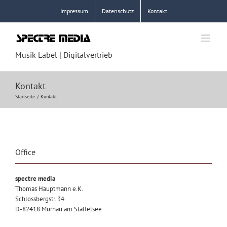
Zum
Impressum
Datenschutz
Kontakt
Inhalt
springen
Musik Label | Digitalvertrieb
Kontakt
Startseite
Kontakt
Office
spectre media
Thomas Hauptmann e.K.
Schlossbergstr. 34
D-82418 Murnau am Staffelsee