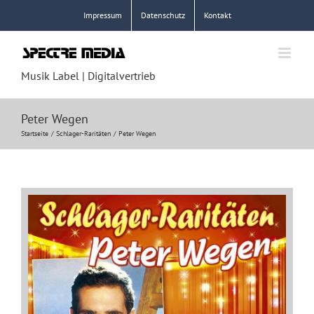
Zum
Impressum
Datenschutz
Kontakt
Inhalt
springen
Musik Label | Digitalvertrieb
Peter Wegen
Startseite
Schlager-Raritäten
Peter Wegen