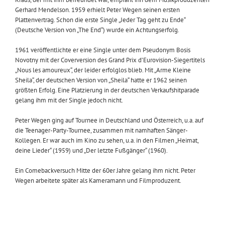
Gerhard Mendelson. 1959 erhielt Peter Wegen seinen ersten
Plattenvertrag. Schon die erste Single „Jeder Tag geht zu Ende“
(Deutsche Version von „The End“) wurde ein Achtungserfolg.
1961 veröffentlichte er eine Single unter dem Pseudonym Bosis
Novotny mit der Coverversion des Grand Prix d’Eurovision-Siegertitels
„Nous les amoureux“, der leider erfolglos blieb. Mit „Arme Kleine
Sheila“, der deutschen Version von „Sheila“ hatte er 1962 seinen
größten Erfolg. Eine Platzierung in der deutschen Verkaufshitparade
gelang ihm mit der Single jedoch nicht.
Peter Wegen ging auf Tournee in Deutschland und Österreich, u.a. auf
die Teenager-Party-Tournee, zusammen mit namhaften Sänger-
Kollegen. Er war auch im Kino zu sehen, u.a. in den Filmen „Heimat,
deine Lieder“ (1959) und „Der letzte Fußgänger“ (1960).
Ein Comebackversuch Mitte der 60er Jahre gelang ihm nicht. Peter
Wegen arbeitete später als Kameramann und Filmproduzent.