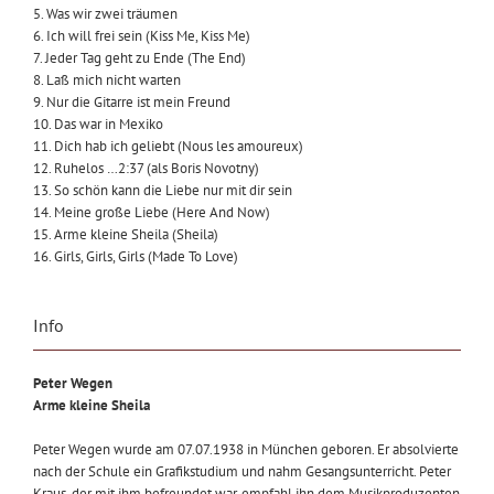
5. Was wir zwei träumen
6. Ich will frei sein (Kiss Me, Kiss Me)
7. Jeder Tag geht zu Ende (The End)
8. Laß mich nicht warten
9. Nur die Gitarre ist mein Freund
10. Das war in Mexiko
11. Dich hab ich geliebt (Nous les amoureux)
12. Ruhelos …2:37 (als Boris Novotny)
13. So schön kann die Liebe nur mit dir sein
14. Meine große Liebe (Here And Now)
15. Arme kleine Sheila (Sheila)
16. Girls, Girls, Girls (Made To Love)
Info
Peter Wegen
Arme kleine Sheila
Peter Wegen wurde am 07.07.1938 in München geboren. Er absolvierte
nach der Schule ein Grafikstudium und nahm Gesangsunterricht. Peter
Kraus, der mit ihm befreundet war, empfahl ihn dem Musikproduzenten