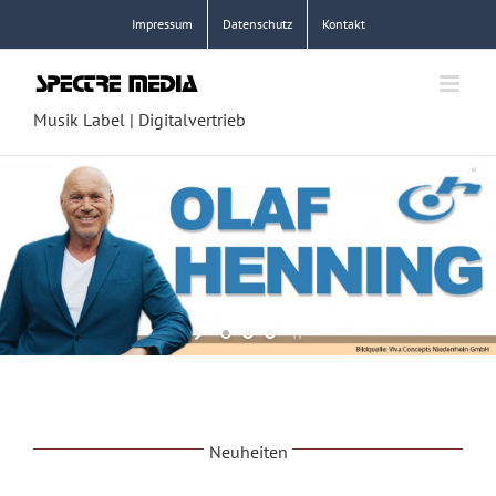
Zum
Impressum
Datenschutz
Kontakt
Inhalt
springen
Musik Label | Digitalvertrieb
Neuheiten