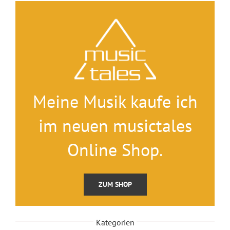
Meine Musik kaufe ich
im neuen musictales
Online Shop.
ZUM SHOP
Kategorien