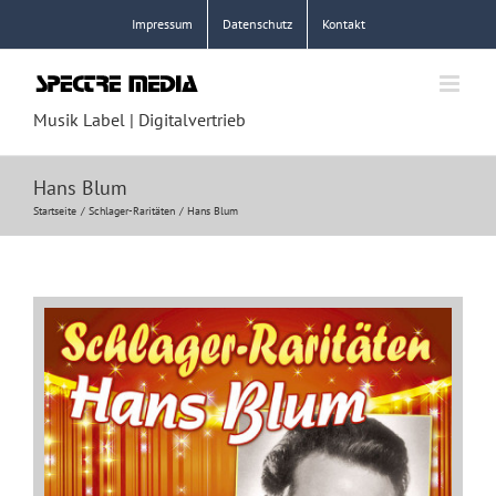
Zum
Impressum
Datenschutz
Kontakt
Inhalt
springen
Musik Label | Digitalvertrieb
Hans Blum
Startseite
Schlager-Raritäten
Hans Blum