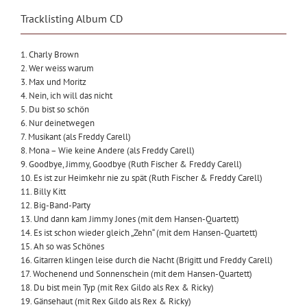
Tracklisting Album CD
1. Charly Brown
2. Wer weiss warum
3. Max und Moritz
4. Nein, ich will das nicht
5. Du bist so schön
6. Nur deinetwegen
7. Musikant (als Freddy Carell)
8. Mona – Wie keine Andere (als Freddy Carell)
9. Goodbye, Jimmy, Goodbye (Ruth Fischer & Freddy Carell)
10. Es ist zur Heimkehr nie zu spät (Ruth Fischer & Freddy Carell)
11. Billy Kitt
12. Big-Band-Party
13. Und dann kam Jimmy Jones (mit dem Hansen-Quartett)
14. Es ist schon wieder gleich „Zehn“ (mit dem Hansen-Quartett)
15. Ah so was Schönes
16. Gitarren klingen leise durch die Nacht (Brigitt und Freddy Carell)
17. Wochenend und Sonnenschein (mit dem Hansen-Quartett)
18. Du bist mein Typ (mit Rex Gildo als Rex & Ricky)
19. Gänsehaut (mit Rex Gildo als Rex & Ricky)