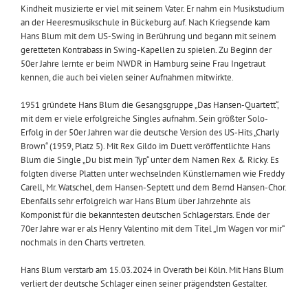
Kindheit musizierte er viel mit seinem Vater. Er nahm ein Musikstudium
an der Heeresmusikschule in Bückeburg auf. Nach Kriegsende kam
Hans Blum mit dem US-Swing in Berührung und begann mit seinem
geretteten Kontrabass in Swing-Kapellen zu spielen. Zu Beginn der
50er Jahre lernte er beim NWDR in Hamburg seine Frau Ingetraut
kennen, die auch bei vielen seiner Aufnahmen mitwirkte.
1951 gründete Hans Blum die Gesangsgruppe „Das Hansen-Quartett“,
mit dem er viele erfolgreiche Singles aufnahm. Sein größter Solo-
Erfolg in der 50er Jahren war die deutsche Version des US-Hits „Charly
Brown“ (1959, Platz 5). Mit Rex Gildo im Duett veröffentlichte Hans
Blum die Single „Du bist mein Typ“ unter dem Namen Rex & Ricky. Es
folgten diverse Platten unter wechselnden Künstlernamen wie Freddy
Carell, Mr. Watschel, dem Hansen-Septett und dem Bernd Hansen-Chor.
Ebenfalls sehr erfolgreich war Hans Blum über Jahrzehnte als
Komponist für die bekanntesten deutschen Schlagerstars. Ende der
70er Jahre war er als Henry Valentino mit dem Titel „Im Wagen vor mir“
nochmals in den Charts vertreten.
Hans Blum verstarb am 15.03.2024 in Overath bei Köln. Mit Hans Blum
verliert der deutsche Schlager einen seiner prägendsten Gestalter.