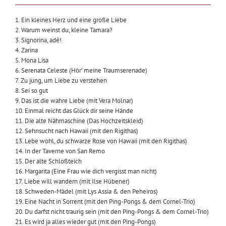
1. Ein kleines Herz und eine große Liebe
2. Warum weinst du, kleine Tamara?
3. Signorina, adé!
4. Zarina
5. Mona Lisa
6. Serenata Celeste (Hör’ meine Traumserenade)
7. Zu jung, um Liebe zu verstehen
8. Sei so gut
9. Das ist die wahre Liebe (mit Vera Molnar)
10. Einmal reicht das Glück dir seine Hände
11. Die alte Nähmaschine (Das Hochzeitskleid)
12. Sehnsucht nach Hawaii (mit den Rigithas)
13. Lebe wohl, du schwarze Rose von Hawaii (mit den Rigithas)
14. In der Taverne von San Remo
15. Der alte Schloßteich
16. Margarita (Eine Frau wie dich vergisst man nicht)
17. Liebe will wandern (mit Ilse Hübener)
18. Schweden-Mädel (mit Lys Assia & den Peheiros)
19. Eine Nacht in Sorrent (mit den Ping-Pongs & dem Cornel-Trio)
20. Du darfst nicht traurig sein (mit den Ping-Pongs & dem Cornel-Trio)
21. Es wird ja alles wieder gut (mit den Ping-Pongs)