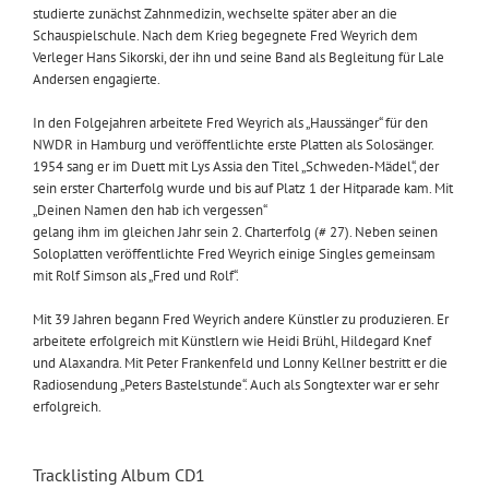
studierte zunächst Zahnmedizin, wechselte später aber an die
Schauspielschule. Nach dem Krieg begegnete Fred Weyrich dem
Verleger Hans Sikorski, der ihn und seine Band als Begleitung für Lale
Andersen engagierte.
In den Folgejahren arbeitete Fred Weyrich als „Haussänger“ für den
NWDR in Hamburg und veröffentlichte erste Platten als Solosänger.
1954 sang er im Duett mit Lys Assia den Titel „Schweden-Mädel“, der
sein erster Charterfolg wurde und bis auf Platz 1 der Hitparade kam. Mit
„Deinen Namen den hab ich vergessen“
gelang ihm im gleichen Jahr sein 2. Charterfolg (# 27). Neben seinen
Soloplatten veröffentlichte Fred Weyrich einige Singles gemeinsam
mit Rolf Simson als „Fred und Rolf“.
Mit 39 Jahren begann Fred Weyrich andere Künstler zu produzieren. Er
arbeitete erfolgreich mit Künstlern wie Heidi Brühl, Hildegard Knef
und Alaxandra. Mit Peter Frankenfeld und Lonny Kellner bestritt er die
Radiosendung „Peters Bastelstunde“. Auch als Songtexter war er sehr
erfolgreich.
Tracklisting Album CD1