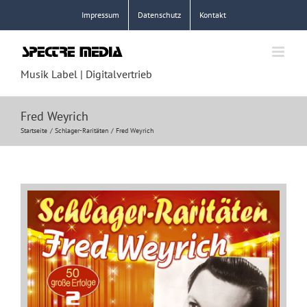
Zum
Impressum
Datenschutz
Kontakt
Inhalt
springen
Musik Label | Digitalvertrieb
Fred Weyrich
Startseite
Schlager-Raritäten
Fred Weyrich