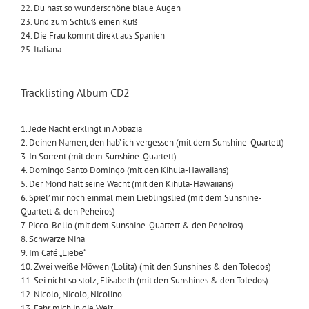
22. Du hast so wunderschöne blaue Augen
23. Und zum Schluß einen Kuß
24. Die Frau kommt direkt aus Spanien
25. Italiana
Tracklisting Album CD2
1. Jede Nacht erklingt in Abbazia
2. Deinen Namen, den hab’ ich vergessen (mit dem Sunshine-Quartett)
3. In Sorrent (mit dem Sunshine-Quartett)
4. Domingo Santo Domingo (mit den Kihula-Hawaiians)
5. Der Mond hält seine Wacht (mit den Kihula-Hawaiians)
6. Spiel’ mir noch einmal mein Lieblingslied (mit dem Sunshine-
Quartett & den Peheiros)
7. Picco-Bello (mit dem Sunshine-Quartett & den Peheiros)
8. Schwarze Nina
9. Im Café „Liebe“
10. Zwei weiße Möwen (Lolita) (mit den Sunshines & den Toledos)
11. Sei nicht so stolz, Elisabeth (mit den Sunshines & den Toledos)
12. Nicolo, Nicolo, Nicolino
13. Fahr mich in die Welt