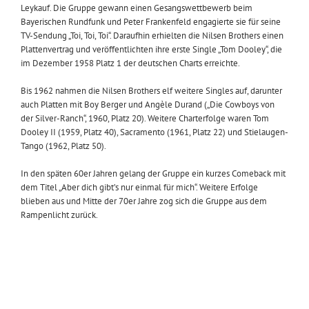
Leykauf. Die Gruppe gewann einen Gesangswettbewerb beim
Bayerischen Rundfunk und Peter Frankenfeld engagierte sie für seine
TV-Sendung „Toi, Toi, Toi“. Daraufhin erhielten die Nilsen Brothers einen
Plattenvertrag und veröffentlichten ihre erste Single „Tom Dooley“, die
im Dezember 1958 Platz 1 der deutschen Charts erreichte.
Bis 1962 nahmen die Nilsen Brothers elf weitere Singles auf, darunter
auch Platten mit Boy Berger und Angèle Durand („Die Cowboys von
der Silver-Ranch“, 1960, Platz 20). Weitere Charterfolge waren Tom
Dooley II (1959, Platz 40), Sacramento (1961, Platz 22) und Stielaugen-
Tango (1962, Platz 50).
In den späten 60er Jahren gelang der Gruppe ein kurzes Comeback mit
dem Titel „Aber dich gibt’s nur einmal für mich“. Weitere Erfolge
blieben aus und Mitte der 70er Jahre zog sich die Gruppe aus dem
Rampenlicht zurück.