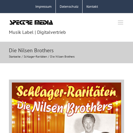
Zum
Impressum
Datenschutz
Kontakt
Inhalt
springen
Musik Label | Digitalvertrieb
Die Nilsen Brothers
Startseite
Schlager-Raritäten
Die Nilsen Brothers