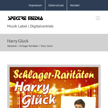
Zum
Impressum
Datenschutz
Kontakt
Inhalt
springen
Musik Label | Digitalvertrieb
Harry Glück
Startseite
Schlager-Raritäten
Harry Glück