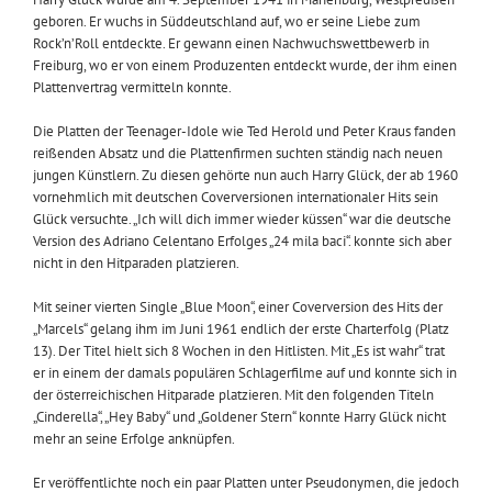
geboren. Er wuchs in Süddeutschland auf, wo er seine Liebe zum
Rock’n’Roll entdeckte. Er gewann einen Nachwuchswettbewerb in
Freiburg, wo er von einem Produzenten entdeckt wurde, der ihm einen
Plattenvertrag vermitteln konnte.
Die Platten der Teenager-Idole wie Ted Herold und Peter Kraus fanden
reißenden Absatz und die Plattenfirmen suchten ständig nach neuen
jungen Künstlern. Zu diesen gehörte nun auch Harry Glück, der ab 1960
vornehmlich mit deutschen Coverversionen internationaler Hits sein
Glück versuchte. „Ich will dich immer wieder küssen“ war die deutsche
Version des Adriano Celentano Erfolges „24 mila baci“. konnte sich aber
nicht in den Hitparaden platzieren.
Mit seiner vierten Single „Blue Moon“, einer Coverversion des Hits der
„Marcels“ gelang ihm im Juni 1961 endlich der erste Charterfolg (Platz
13). Der Titel hielt sich 8 Wochen in den Hitlisten. Mit „Es ist wahr“ trat
er in einem der damals populären Schlagerfilme auf und konnte sich in
der österreichischen Hitparade platzieren. Mit den folgenden Titeln
„Cinderella“, „Hey Baby“ und „Goldener Stern“ konnte Harry Glück nicht
mehr an seine Erfolge anknüpfen.
Er veröffentlichte noch ein paar Platten unter Pseudonymen, die jedoch