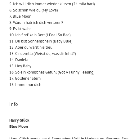
5. Ich will dich immer wieder küssen (24 mila baci)
6. So schön wie du (My Love)
7. Blue Moon
8. Warum hab’ ich dich verloren?
9. Es ist wahr
10. Ich find’ kein Bett (I Feel So Bad)
11. Du bist Sonnenschein (Baby Blue)
12. Aber du warst nie treu
13. Cinderella (Weisst du, was dir fehlt?)
14. Daniela
15. Hey Baby
16. So ein komisches Gefühl (Got A Funny Feeling)
17. Goldener Stern
18. Immer nur dich
Info
Harry Glück
Blue Moon
Harry Glück wurde am 4. September 1941 in Marienburg, Westpreußen