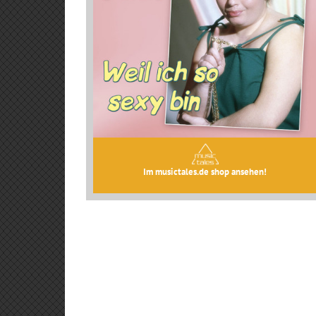
Im musictales.de shop ansehen!