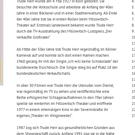
Trude Herr wurde am 4. Mai 1927 in Köln geboren. Sie
4.
besuchte die Volksschule und arbeitete ab Anfang der 40er
5.
Jahre in einer Bäckerei und in einer Stadtverwaltung. Ab Ende
6.
der 40er Jahre trat sie in ersten Rollen beim Millowitsch-
7
Theater auf. Erstmals landesweit bekannt wurde Trude Herr
8
durch die TV-Ausstrahlung des Millowitsch-Lustspiels „Der
9.
verkaufte Großvater“.
10
11
Ab Mitte der 50er Jahre trat Trude Herr regelmäßig im Kölner
1
Karneval auf und konnte sich dort einen Namen machen.
13
1960 gelang ihr mit der Single „Ich will keine Schokolade“ der
14
bundesweite Durchbruch. Die Single stieg bis auf Platz 18 der
1
bundesdeutschen Verkaufscharts.
16
17
In über 30 Filmen war Trude Herr die Ulknudel vom Dienst,
18
war regelmäßig im TV zu sehen und veröffentlichte eine
19
Reihe erfolgreicher Schlageraufnahmen.In den 70er Jahren
20
spielte sie weiterhin im Millowitsch-Theater und eröffnete
21
1977 in einem ehemaligen Kino in der Severinstraße ihr
22
eigenes „Theater im Vringsveedel“.
23
1987 zog sich Trude Herr aus gesundheiltichen Gründen aus
dem Showgeschäft zurück. Anfang 1991 zog sie in die Nähe