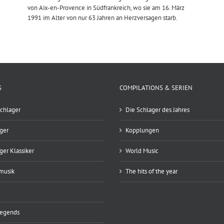
von Aix-en-Provence in Südfrankreich, wo sie am 16. März
1991 im Alter von nur 63 Jahren an Herzversagen starb.
S
COMPILATIONS & SERIEN
chlager
Die Schlager des Jahres
ger
Kopplungen
ger Klassiker
World Music
musik
The hits of the year
Legends