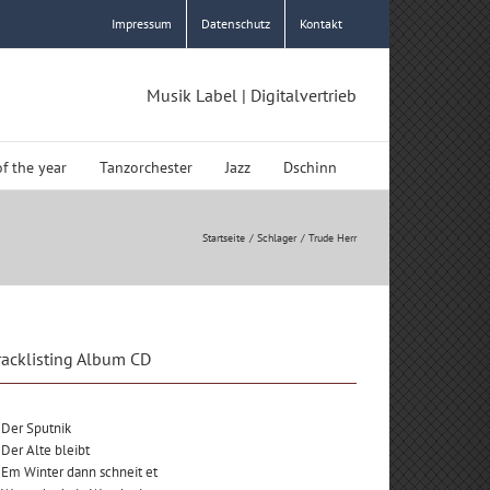
Impressum
Datenschutz
Kontakt
Musik Label | Digitalvertrieb
of the year
Tanzorchester
Jazz
Dschinn
Startseite
Schlager
Trude Herr
racklisting Album CD
 Der Sputnik
 Der Alte bleibt
 Em Winter dann schneit et