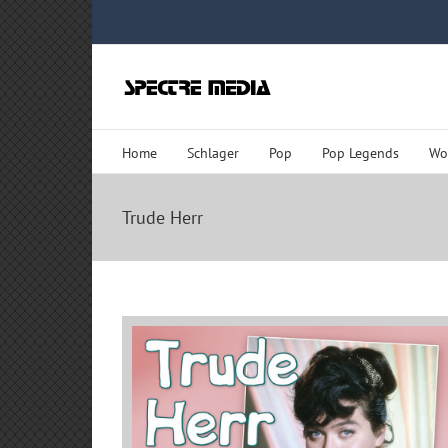
Zum
Inhalt
springen
Home
Schlager
Pop
Pop Legends
Wo
Trude Herr