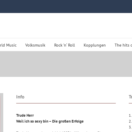
rld Music
Volksmusik
Rock ’n‘ Roll
Kopplungen
The hits 
Info
T
Trude Herr
1.
Weil ich so sexy bin – Die großen Erfolge
2.
3.