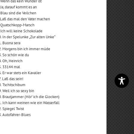
 Wenn das kein Wunder ist
 Ja, darauf kommt es an
 Blau sind die Veilchen
. Laß das mal den Vater machen
. Quatschkopp-Marsch
 Ich will keine Schokolade
. In der Spelunke „Zur alten Unke“
. Buona sera
2. Morgens bin ich immer müde
. So schön wie du
. Oh, Heinrich
5. 33144 mal
. Er war stets ein Kavalier
. Laß das sein!
. Tschitschibum
. Weil ich so sexy bin
. Brautjammer (Hör’ ich die Glocken)
. Ich kann weinen wie ein Wasserfall
. Spiegel Twist
. Autofahrer-Blues