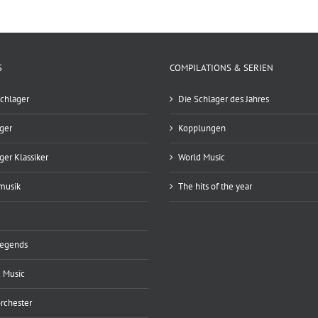
S
COMPILATIONS & SERIEN
chlager
Die Schlager des Jahres
ger
Kopplungen
ger Klassiker
World Music
musik
The hits of the year
Legends
 Music
rchester