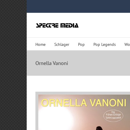
Zum
Inhalt
springen
Home
Schlager
Pop
Pop Legends
Wo
Ornella Vanoni