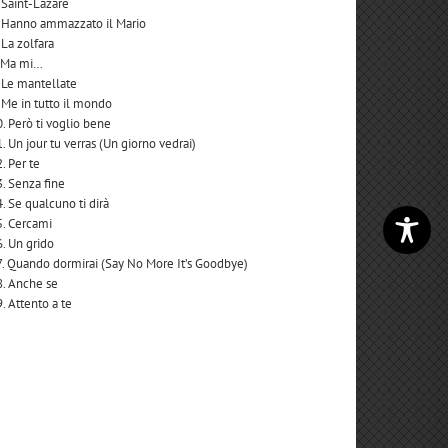
 Saint-Lazare
. Hanno ammazzato il Mario
 La zolfara
. Ma mi…
 Le mantellate
 Me in tutto il mondo
. Però ti voglio bene
. Un jour tu verras (Un giorno vedrai)
. Per te
. Senza fine
. Se qualcuno ti dirà
5. Cercami
. Un grido
. Quando dormirai (Say No More It’s Goodbye)
8. Anche se
. Attento a te