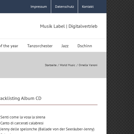
Impressum
Datenschutz
Kontakt
Musik Label | Digitalvertrieb
of the year
Tanzorchester
Jazz
Dschinn
Startseite
World Music
Ornella Vanoni
racklisting Album CD
 Senti come la vosa la sirena
 Canto di carcerati calabresi
 Jenny delle spelonche (Ballade von der Seeräuber-Jenny)