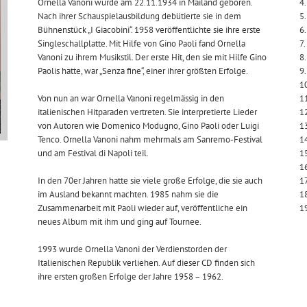
Ornella Vanoni wurde am 22.11.1934 in Mailand geboren.
4.
Nach ihrer Schauspielausbildung debütierte sie in dem
5
Bühnenstück „I Giacobini“. 1958 veröffentlichte sie ihre erste
6.
Singleschallplatte. Mit Hilfe von Gino Paoli fand Ornella
7
Vanoni zu ihrem Musikstil. Der erste Hit, den sie mit Hilfe Gino
8.
Paolis hatte, war „Senza fine“, einer ihrer größten Erfolge.
9.
10
Von nun an war Ornella Vanoni regelmässig in den
11
italienischen Hitparaden vertreten. Sie interpretierte Lieder
12
von Autoren wie Domenico Modugno, Gino Paoli oder Luigi
13
Tenco. Ornella Vanoni nahm mehrmals am Sanremo-Festival
14
und am Festival di Napoli teil.
1
16
In den 70er Jahren hatte sie viele große Erfolge, die sie auch
17
im Ausland bekannt machten. 1985 nahm sie die
1
Zusammenarbeit mit Paoli wieder auf, veröffentliche ein
19
neues Album mit ihm und ging auf Tournee.
1993 wurde Ornella Vanoni der Verdienstorden der
Italienischen Republik verliehen. Auf dieser CD finden sich
ihre ersten großen Erfolge der Jahre 1958 – 1962.