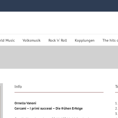
rld Music
Volksmusik
Rock ’n‘ Roll
Kopplungen
The hits 
Info
T
Ornella Vanoni
1.
Cercami – I primi successi – Die frühen Erfolge
2.
3.