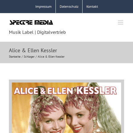
Zum
Impressum
Datenschutz
Kontakt
Inhalt
springen
Musik Label | Digitalvertrieb
Alice & Ellen Kessler
Startseite
Schlager
Alice & Ellen Kessler