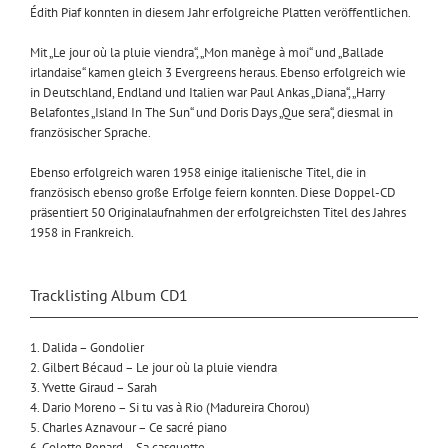
Édith Piaf konnten in diesem Jahr erfolgreiche Platten veröffentlichen.
Mit „Le jour où la pluie viendra“, „Mon manège à moi“ und „Ballade
irlandaise“ kamen gleich 3 Evergreens heraus. Ebenso erfolgreich wie
in Deutschland, Endland und Italien war Paul Ankas „Diana“, „Harry
Belafontes „Island In The Sun“ und Doris Days „Que sera“, diesmal in
französischer Sprache.
Ebenso erfolgreich waren 1958 einige italienische Titel, die in
französisch ebenso große Erfolge feiern konnten. Diese Doppel-CD
präsentiert 50 Originalaufnahmen der erfolgreichsten Titel des Jahres
1958 in Frankreich.
Tracklisting Album CD1
1. Dalida – Gondolier
2. Gilbert Bécaud – Le jour où la pluie viendra
3. Yvette Giraud – Sarah
4. Dario Moreno – Si tu vas à Rio (Madureira Chorou)
5. Charles Aznavour – Ce sacré piano
6. Colette Renard – Sa casquette