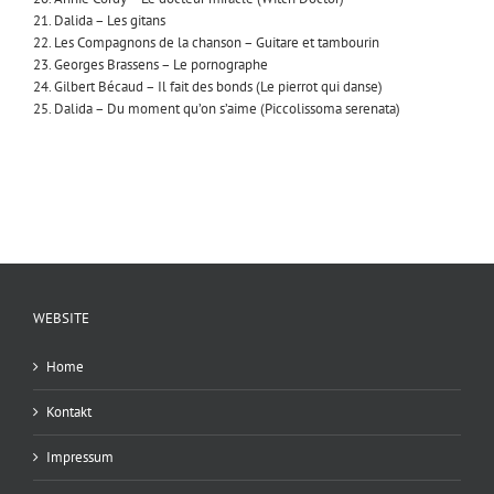
21. Dalida – Les gitans
22. Les Compagnons de la chanson – Guitare et tambourin
23. Georges Brassens – Le pornographe
24. Gilbert Bécaud – Il fait des bonds (Le pierrot qui danse)
25. Dalida – Du moment qu’on s’aime (Piccolissoma serenata)
WEBSITE
Home
Kontakt
Impressum