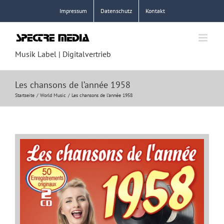
Zum
Impressum
Datenschutz
Kontakt
Inhalt
springen
Musik Label | Digitalvertrieb
Les chansons de l’année 1958
Startseite
World Music
Les chansons de l’année 1958