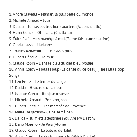
1. André Claveau – Maman, la plus belle du monde
2. Michèle Arnaud – Julie
3. Dalida – Tu n’as pas très bon caractère (Scapriciatello)
4. Henri Genès – Oh! La La (Chella ‚la)
5. Édith Piaf – Mon manège à moi (Tu me fais tourner la tête)
6. Gloria Lasso – Marianne
7. Charles Aznavour – Si je n’avais plus
8. Gilbert Bécaud – Le mur
9. Claude Robin – Dans le bleu du ciel bleu (Volare)
10. Annie Cordy – Houla Houp (La danse du cerceau) (The Hula Hoop
Song)
11. Léo Ferré – Le temps du tango
12. Dalida – Histoire d’un amour
13. Juliette Gréco – Bonjour tristesse
14. Michèle Arnaud – Zon, zon, zon
15. Gilbert Bécaud – Les marchés de Provence
16. Paule Desjardins – Ça ne sert à rien
17. Dalida – Tu m’étais destinée (You Are My Destiny)
18. Dario Moreno – Je Pars (Alone)
19. Claude Robin – Le bateau de Tahiti
20. Annie Cordy – Le docteur miracle (Witch Doctor)