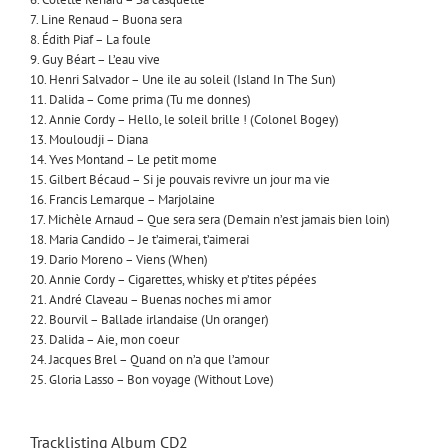
7. Line Renaud – Buona sera
8. Édith Piaf – La foule
9. Guy Béart – L’eau vive
10. Henri Salvador – Une ile au soleil (Island In The Sun)
11. Dalida – Come prima (Tu me donnes)
12. Annie Cordy – Hello, le soleil brille ! (Colonel Bogey)
13. Mouloudji – Diana
14. Yves Montand – Le petit mome
15. Gilbert Bécaud – Si je pouvais revivre un jour ma vie
16. Francis Lemarque – Marjolaine
17. Michèle Arnaud – Que sera sera (Demain n’est jamais bien loin)
18. Maria Candido – Je t’aimerai, t’aimerai
19. Dario Moreno – Viens (When)
20. Annie Cordy – Cigarettes, whisky et p’tites pépées
21. André Claveau – Buenas noches mi amor
22. Bourvil – Ballade irlandaise (Un oranger)
23. Dalida – Aie, mon coeur
24. Jacques Brel – Quand on n’a que l’amour
25. Gloria Lasso – Bon voyage (Without Love)
Tracklisting Album CD2