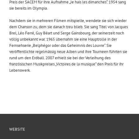
Preis der SACEM für ihre Aufnahme „Je hais les dimanches“. 1954 sang
sie bereits im Olympia.
Nachdem sie in mehreren Filmen mitspielte, wendete sie sich wieder
dem Chanson zu, dem sie danach treu blieb. Sie sang Titel von Jacques
Brel, Léo Ferré, Guy Béart und Serge Gainsbourg, der seinerzeit noch
völlig unbekannt war. 1965 übernahm sie eine Hauptrolle in der
Fernsehserie „Belphégor oder das Geheimnis des Louvre“. Sie
veröffentlichte regelmässig neue Alben und ihre Tourneen führten sie
rund um den Erdball. 2007 erhielt sie bei der Verleihung des
französischen Musikpreises „Victoires de la musique“ den Preis für ihr
Lebenswerk.
WEBSITE