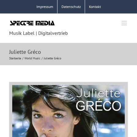
Zum
Impressum
Datenschutz
Kontakt
Inhalt
springen
Musik Label | Digitalvertrieb
Juliette Gréco
Startseite
World Music
Juliette Gréco