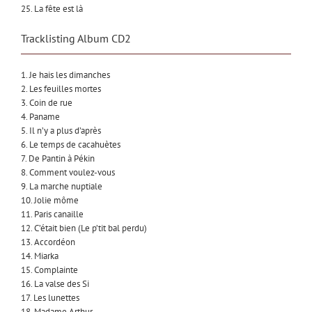
25. La fête est là
Tracklisting Album CD2
1. Je hais les dimanches
2. Les feuilles mortes
3. Coin de rue
4. Paname
5. Il n’y a plus d’après
6. Le temps de cacahuètes
7. De Pantin à Pékin
8. Comment voulez-vous
9. La marche nuptiale
10. Jolie môme
11. Paris canaille
12. C’était bien (Le p’tit bal perdu)
13. Accordéon
14. Miarka
15. Complainte
16. La valse des Si
17. Les lunettes
18. Madame Arthur