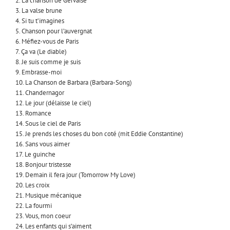
2. La chanson de Gervaise
3. La valse brune
4. Si tu t’imagines
5. Chanson pour l’auvergnat
6. Méfiez-vous de Paris
7. Ça va (Le diable)
8. Je suis comme je suis
9. Embrasse-moi
10. La Chanson de Barbara (Barbara-Song)
11. Chandernagor
12. Le jour (délaisse le ciel)
13. Romance
14. Sous le ciel de Paris
15. Je prends les choses du bon coté (mit Eddie Constantine)
16. Sans vous aimer
17. Le guinche
18. Bonjour tristesse
19. Demain il fera jour (Tomorrow My Love)
20. Les croix
21. Musique mécanique
22. La fourmi
23. Vous, mon coeur
24. Les enfants qui s’aiment