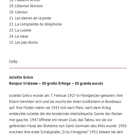
19. L’éternel féminin
20. L’amour
21. Les dames de la poste
22. La complainte du téléphone
23. La cuisine
24. La valse
25. Les pas réunis
Info
Juliette Gréco
Bonjour tristesse – 50 große Erfolge – 50 grands succès
Juliette Gréco wurde am 7. Februar 1927 in Montpellier geboren. Ihre
Eltern trennten sich und sie wuchs bei ihren Großeltern in Bordeaux
auf. Ihre Mutter nahm sie 1933 mit nach Paris. nach dem Krieg
entdeckte Juliette die die brodelnde intellektuelle Szene der Pariser
rive gauche. 1947 öffnete ein neuer Club, das Tabou, wo sie zur
gefeierten Muse der Bohème von Saint-Germain-des-Prés wurde. 1950
erschien ihre erste Schallplatte „Si tu t’imagines“. 1951 bekam sie den