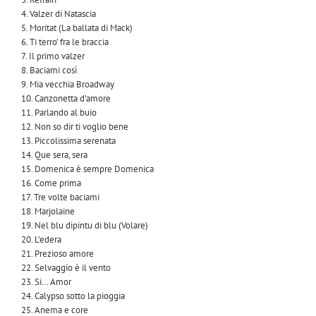
4. Valzer di Natascia
5. Moritat (La ballata di Mack)
6. Ti terro’ fra le braccia
7. Il primo valzer
8. Baciami così
9. Mia vecchia Broadway
10. Canzonetta d’amore
11. Parlando al buio
12. Non so dir ti voglio bene
13. Piccolissima serenata
14. Que sera, sera
15. Domenica è sempre Domenica
16. Come prima
17. Tre volte baciami
18. Marjolaine
19. Nel blu dipintu di blu (Volare)
20. L’edera
21. Prezioso amore
22. Selvaggio è il vento
23. Si… Amor
24. Calypso sotto la pioggia
25. Anema e core