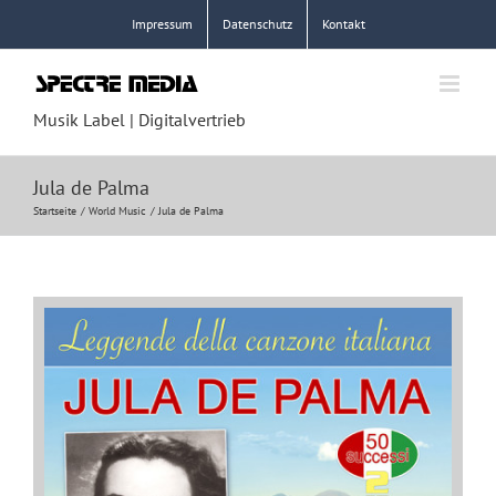
Zum
Impressum
Datenschutz
Kontakt
Inhalt
springen
Musik Label | Digitalvertrieb
Jula de Palma
Startseite
World Music
Jula de Palma