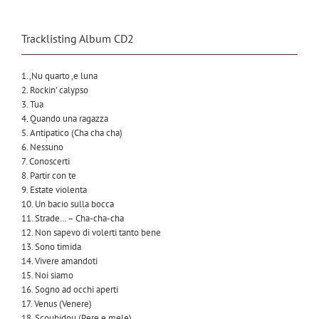
Tracklisting Album CD2
1. ‚Nu quarto ‚e luna
2. Rockin’ calypso
3. Tua
4. Quando una ragazza
5. Antipatico (Cha cha cha)
6. Nessuno
7. Conoscerti
8. Partir con te
9. Estate violenta
10. Un bacio sulla bocca
11. Strade… – Cha-cha-cha
12. Non sapevo di volerti tanto bene
13. Sono timida
14. Vivere amandoti
15. Noi siamo
16. Sogno ad occhi aperti
17. Venus (Venere)
18. Scoubidou (Pere e mele)