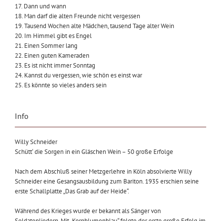
17. Dann und wann
18. Man darf die alten Freunde nicht vergessen
19. Tausend Wochen alte Mädchen, tausend Tage alter Wein
20. Im Himmel gibt es Engel
21. Einen Sommer lang
22. Einen guten Kameraden
23. Es ist nicht immer Sonntag
24. Kannst du vergessen, wie schön es einst war
25. Es könnte so vieles anders sein
Info
Willy Schneider
Schütt‘ die Sorgen in ein Gläschen Wein – 50 große Erfolge
Nach dem Abschluß seiner Metzgerlehre in Köln absolvierte Willy
Schneider eine Gesangsausbildung zum Bariton. 1935 erschien seine
erste Schallplatte „Das Grab auf der Heide“.
Während des Krieges wurde er bekannt als Sänger von
Soldatenliedern. Mit „Kornblumenblau“ folgte der erste große Erfolg im