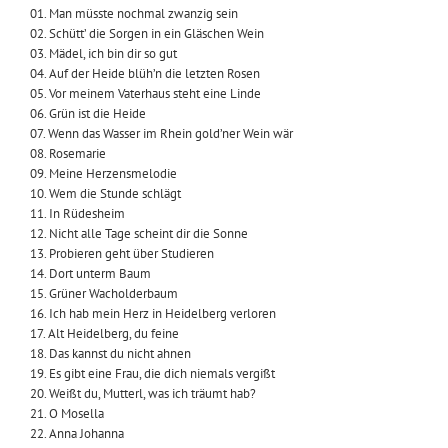
01. Man müsste nochmal zwanzig sein
02. Schütt’ die Sorgen in ein Gläschen Wein
03. Mädel, ich bin dir so gut
04. Auf der Heide blüh’n die letzten Rosen
05. Vor meinem Vaterhaus steht eine Linde
06. Grün ist die Heide
07. Wenn das Wasser im Rhein gold’ner Wein wär
08. Rosemarie
09. Meine Herzensmelodie
10. Wem die Stunde schlägt
11. In Rüdesheim
12. Nicht alle Tage scheint dir die Sonne
13. Probieren geht über Studieren
14. Dort unterm Baum
15. Grüner Wacholderbaum
16. Ich hab mein Herz in Heidelberg verloren
17. Alt Heidelberg, du feine
18. Das kannst du nicht ahnen
19. Es gibt eine Frau, die dich niemals vergißt
20. Weißt du, Mutterl, was ich träumt hab?
21. O Mosella
22. Anna Johanna