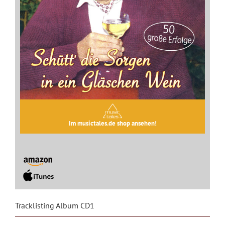
Im musictales.de shop ansehen!
Tracklisting Album CD1