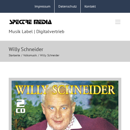
Zum
Impressum
Datenschutz
Kontakt
Inhalt
springen
Musik Label | Digitalvertrieb
Willy Schneider
Startseite
Volksmusik
Willy Schneider