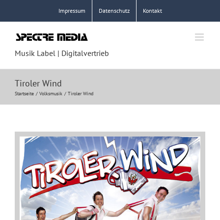
Zum
Impressum
Datenschutz
Kontakt
Inhalt
springen
Musik Label | Digitalvertrieb
Tiroler Wind
Startseite
Volksmusik
Tiroler Wind