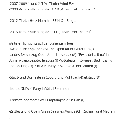
-2007-2009 1. und 2. TiWi Tiroler Wind Fest
-2009 Veröffentlichung der 2. CD „Volksmusik und mehr“
-2012 Tiroler Herz Marsch – REMIX – Single
-2013 Veröffentlichung der 3.CD „Lustig froh und frei“
Weitere Highlights auf der bisherigen Tour
-Kastelruther Spatzenfest und Open Air in Kastelruth (I) -
Landestfestumzug Open Air in Innsbruck (A) -“Festa della Birra” in
Udine, Abano, Jesolo, Terzolas (I) -Volksfeste in Zwiesel, Bad Füssing
und Pocking (D) -Ski WM-Party in Val Badia und Gröden (I)
-Stadt- und Dorffeste in Coburg und Mühlbach/Karlstadt (D)
-Nordic Ski WM Party in Val di Fiemme (I)
-Christof Innerhofer WM-Empfangsfeier in Gais (I)
-Zeltfeste und Open Airs in Seewies, Wangs (CH), Schaan und Mauren
(FL)