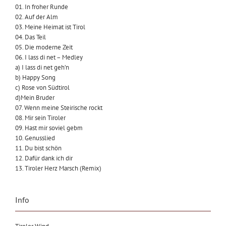
01. In froher Runde
02. Auf der Alm
03. Meine Heimat ist Tirol
04. Das Teil
05. Die moderne Zeit
06. I lass di net – Medley
a) I lass di net geh’n
b) Happy Song
c) Rose von Südtirol
d)Mein Bruder
07. Wenn meine Steirische rockt
08. Mir sein Tiroler
09. Hast mir soviel gebm
10. Genusslied
11. Du bist schön
12. Dafür dank ich dir
13. Tiroler Herz Marsch (Remix)
Info