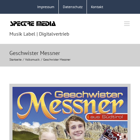
Zum
Impressum
Datenschutz
Kontakt
Inhalt
springen
Musik Label | Digitalvertrieb
Geschwister Messner
Startseite
Volksmusik
Geschwister Messner