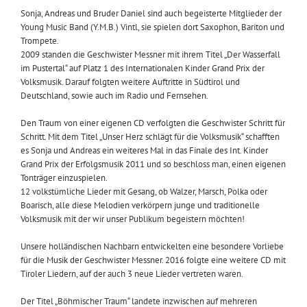
Sonja, Andreas und Bruder Daniel sind auch begeisterte Mitglieder der
Young Music Band (Y.M.B.) Vintl, sie spielen dort Saxophon, Bariton und
Trompete.
2009 standen die Geschwister Messner mit ihrem Titel „Der Wasserfall
im Pustertal“ auf Platz 1 des Internationalen Kinder Grand Prix der
Volksmusik. Darauf folgten weitere Auftritte in Südtirol und
Deutschland, sowie auch im Radio und Fernsehen.
Den Traum von einer eigenen CD verfolgten die Geschwister Schritt für
Schritt. Mit dem Titel „Unser Herz schlägt für die Volksmusik“ schafften
es Sonja und Andreas ein weiteres Mal in das Finale des Int. Kinder
Grand Prix der Erfolgsmusik 2011 und so beschloss man, einen eigenen
Tonträger einzuspielen.
12 volkstümliche Lieder mit Gesang, ob Walzer, Marsch, Polka oder
Boarisch, alle diese Melodien verkörpern junge und traditionelle
Volksmusik mit der wir unser Publikum begeistern möchten!
Unsere holländischen Nachbarn entwickelten eine besondere Vorliebe
für die Musik der Geschwister Messner. 2016 folgte eine weitere CD mit
Tiroler Liedern, auf der auch 3 neue Lieder vertreten waren.
Der Titel „Böhmischer Traum“ landete inzwischen auf mehreren