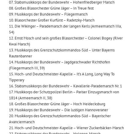
07. Stabsmusikkorps der Bundeswehr – Hohenfriedberger Marsch
08. Großes Blasorchester Grüne Jäger – In Treue fest
09. Musikkorps der Bundeswehr – Fliegermarsch
10. Blasorchester Großer Kurfürst – Radetzky-Marsch
11. Die Wikinger – Parademarsch der langen Kerls (Armeemarsch IIIa,
54)
12. Ernst Mosch und sein großes Blasorchester – Colonel Bogey (River
Kwai Marsch)
13. Musikkorps des Grenzschutzkommandos-Süd – Unter Bayerns
Rautenbanner
14. Musikkorps der Bundeswehr – Jagdgeschwader Richthofen
(Fliegermarsch III, 39)
15. Hoch- und Deutschmeister-Kapelle – It’s A Long, Long Way To
Tipperary
16. Stabsmusikkorps der Bundeswehr – Kavallerie-Parademarsch Nr. 1
17. Musikkorps der Schutzpolizei Berlin – Pariser Einzugsmarsch von
1814 (Armeemarsch II, 38)
18. Großes Blasorchester Grüne Jäger – Hoch Heidecksburg
19. Musikkorps der Bundeswehr – Die lustigen Hannoveraner
20. Musikkorps des Grenzschutzkommandos-Süd – Bayerischer
Avanciermarsch
21. Hoch- und Deutschmeister-Kapelle – Wiener Zuckerbäcker-Marsch
22. Stabsmusikkorps der Bundeswehr – Helenen-Marsch