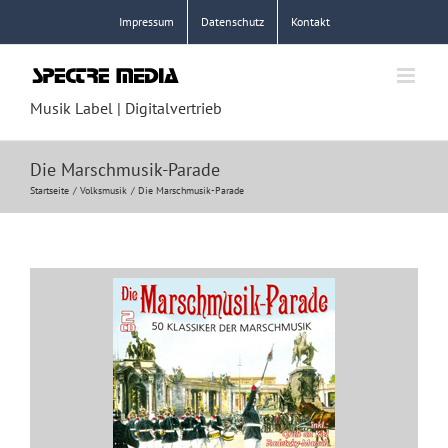
Zum
Impressum
Datenschutz
Kontakt
Inhalt
springen
Musik Label | Digitalvertrieb
Die Marschmusik-Parade
Startseite
Volksmusik
Die Marschmusik-Parade