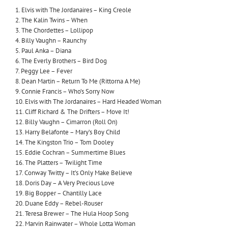
1. Elvis with The Jordanaires – King Creole
2. The Kalin Twins – When
3. The Chordettes – Lollipop
4. Billy Vaughn – Raunchy
5. Paul Anka – Diana
6. The Everly Brothers – Bird Dog
7. Peggy Lee – Fever
8. Dean Martin – Return To Me (Rittorna A Me)
9. Connie Francis – Who’s Sorry Now
10. Elvis with The Jordanaires – Hard Headed Woman
11. Cliff Richard & The Drifters – Move It!
12. Billy Vaughn – Cimarron (Roll On)
13. Harry Belafonte – Mary’s Boy Child
14. The Kingston Trio – Tom Dooley
15. Eddie Cochran – Summertime Blues
16. The Platters – Twilight Time
17. Conway Twitty – It’s Only Make Believe
18. Doris Day – A Very Precious Love
19. Big Bopper – Chantilly Lace
20. Duane Eddy – Rebel-Rouser
21. Teresa Brewer – The Hula Hoop Song
22. Marvin Rainwater – Whole Lotta Woman