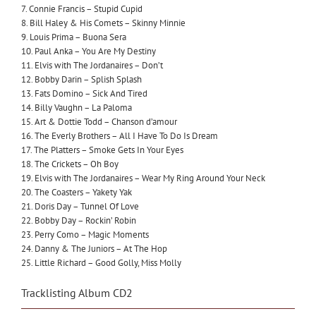
7. Connie Francis – Stupid Cupid
8. Bill Haley & His Comets – Skinny Minnie
9. Louis Prima – Buona Sera
10. Paul Anka – You Are My Destiny
11. Elvis with The Jordanaires – Don’t
12. Bobby Darin – Splish Splash
13. Fats Domino – Sick And Tired
14. Billy Vaughn – La Paloma
15. Art & Dottie Todd – Chanson d’amour
16. The Everly Brothers – All I Have To Do Is Dream
17. The Platters – Smoke Gets In Your Eyes
18. The Crickets – Oh Boy
19. Elvis with The Jordanaires – Wear My Ring Around Your Neck
20. The Coasters – Yakety Yak
21. Doris Day – Tunnel Of Love
22. Bobby Day – Rockin’ Robin
23. Perry Como – Magic Moments
24. Danny & The Juniors – At The Hop
25. Little Richard – Good Golly, Miss Molly
Tracklisting Album CD2