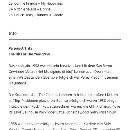
23. Connie Francis – My Happiness
24. Ritchie Valens – Donna
25. Chuck Berry – Johnny B. Goode
Info
Various Artists
The Hits of The Year 1958
Das Musikjahr 1958 war ein sehr kreatives Jahr. Mit dem San Remo-
Gewinner „Volare (Nel blu dipintu di blu)“ konnte auch Dean Martin
einen Welthit landen. Ebenso erfolgreich war Perez Prado mit seinem
Hit „Patricia“.
Die Studiomusiker The Champs konnten sich in allen großen Märkten
auf Top-Positionen platzieren. Ebenso erfolgreich waren 1958 einige
Titel, die dem Rock’n’Roll zuzurechnen waren, wie Cliff Richards „Move
it!“, Elvis‘ „Jailhouse Rock“ oder Little Richards „Good Golly, Miss Molly“.
1958 war eines der erfolgreichsten Jahre in der Karriere von Billy
Vaughn, Connie Francis und Paul Anka. Diese Doppel-CD präsentiert 50