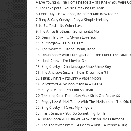
4. Eve Young & The Homesteaders – (If I Knew You Were Com
5. The Ink Spots – You’re Breaking My Heart
6. Doris Day – Bewitched, Bothered And Bewildered
7. Bing & Gary Crosby – Play A Simple Melody
8. Jo Stafford – No Other Love
9. The Ames Brothers – Sentimental Me
10. Dean Martin – I’ll Always Love You
11. Al Morgan – Jealous Heart
12. The Weavers – Tzena, Tzena, Tzena
13. Dinah Shore With Male Quartet – Don’t Rock The Boat, 
14. Hank Snow – I’m Moving On
15. Bing Crosby – Chattanoogie Shoe Shine Boy
16. The Andrews Sisters – I Can Dream, Can’t I
17. Frank Sinatra – It’s Only A Paper Moon
18. Jo Stafford & Gordon MacRae – Dearie
19. Billy Eckstine – My Foolish Heart
20. The King Cole Trio – (Get Your Kicks On) Route 66
21. Peggy Lee & Mel Tormé With The Mellomen – The Old M
22. Bing Crosby – I Cross My Fingers
23. Frank Sinatra – You Do Something To Me
24. Dinah Shore & Dusty Walker – Ask Me No Questions
25. The Andrews Sisters – A Penny A Kiss – A Penny A Hug