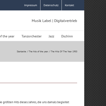
Impressum
Datenschutz
Kontakt
Musik Label | Digitalvertrieb
of the year
Tanzorchester
Jazz
Dschinn
Startseite
The hits of the year
The Hits Of The Year 1950
größten Hits dieses Jahres, die uns damals begleitet