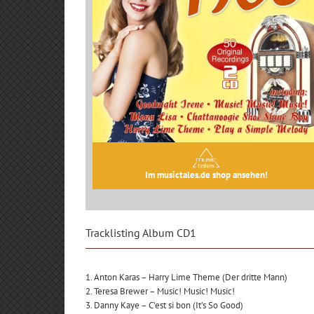
Im musictales.de shop ansehen!
Tracklisting Album CD1
1. Anton Karas – Harry Lime Theme (Der dritte Mann)
2. Teresa Brewer – Music! Music! Music!
3. Danny Kaye – C’est si bon (It’s So Good)