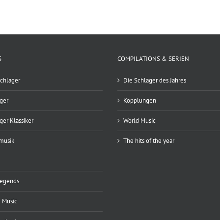
S
COMPILATIONS & SERIEN
chlager
Die Schlager des Jahres
ger
Kopplungen
ger Klassiker
World Music
musik
The hits of the year
Legends
 Music