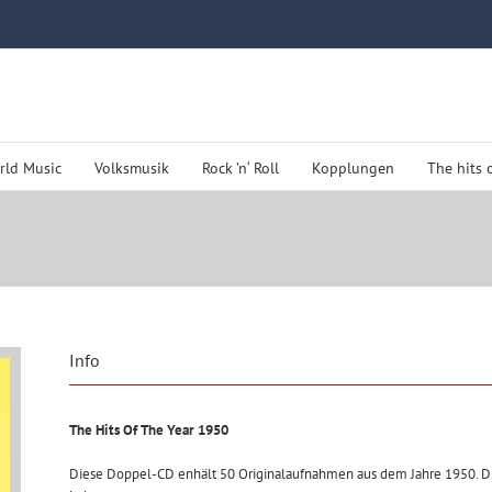
rld Music
Volksmusik
Rock ’n‘ Roll
Kopplungen
The hits 
Info
The Hits Of The Year 1950
Diese Doppel-CD enhält 50 Originalaufnahmen aus dem Jahre 1950. Die 