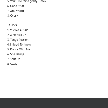
5. You’ll Be Mine (Party Time)
6. Good Stuff
7. One World
8. Gypsy
TANGO
1. Vuelvo Al Sur
2. A Media Luz
3. Tango Passion
4. I Need To Know
5. Dance With Me
6. She Bangs
7. Shut Up
8. Sway