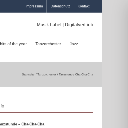
Impressum
Datenschutz
Kontakt
Musik Label | Digitalvertrieb
hits of the year
Tanzorchester
Jazz
Startseite
Tanzorchester
Tanzstunde Cha-Cha-Cha
nfo
anzstunde – Cha-Cha-Cha