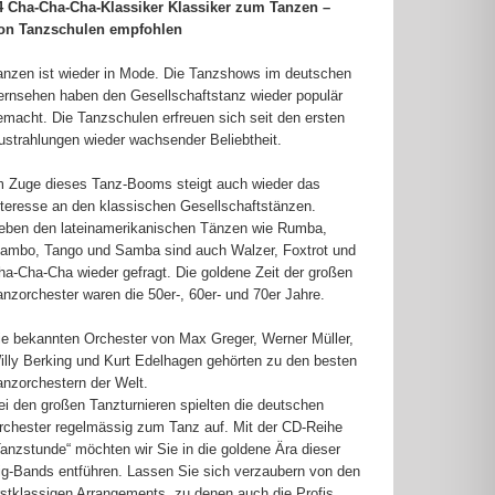
4 Cha-Cha-Cha-Klassiker Klassiker zum Tanzen –
on Tanzschulen empfohlen
anzen ist wieder in Mode. Die Tanzshows im deutschen
ernsehen haben den Gesellschaftstanz wieder populär
emacht. Die Tanzschulen erfreuen sich seit den ersten
ustrahlungen wieder wachsender Beliebtheit.
m Zuge dieses Tanz-Booms steigt auch wieder das
nteresse an den klassischen Gesellschaftstänzen.
eben den lateinamerikanischen Tänzen wie Rumba,
ambo, Tango und Samba sind auch Walzer, Foxtrot und
ha-Cha-Cha wieder gefragt. Die goldene Zeit der großen
anzorchester waren die 50er-, 60er- und 70er Jahre.
ie bekannten Orchester von Max Greger, Werner Müller,
illy Berking und Kurt Edelhagen gehörten zu den besten
anzorchestern der Welt.
ei den großen Tanzturnieren spielten die deutschen
rchester regelmässig zum Tanz auf. Mit der CD-Reihe
Tanzstunde“ möchten wir Sie in die goldene Ära dieser
ig-Bands entführen. Lassen Sie sich verzaubern von den
rstklassigen Arrangements, zu denen auch die Profis