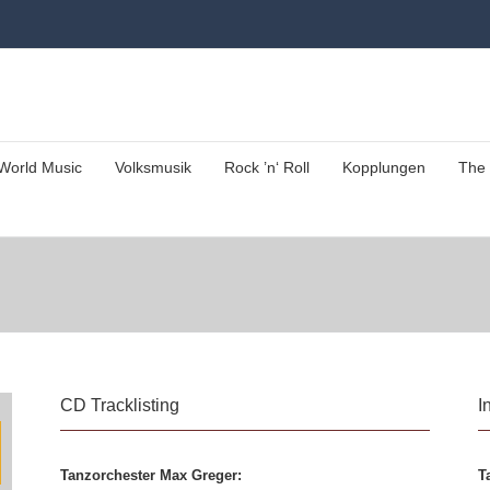
World Music
Volksmusik
Rock ’n‘ Roll
Kopplungen
The 
CD Tracklisting
I
Tanzorchester Max Greger:
T