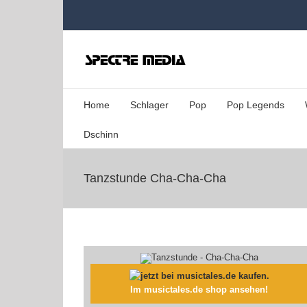
Zum
Inhalt
springen
Home
Schlager
Pop
Pop Legends
Dschinn
Tanzstunde Cha-Cha-Cha
Im musictales.de shop ansehen!