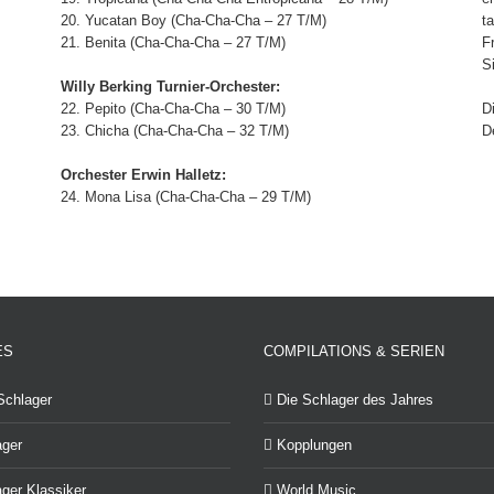
20. Yucatan Boy (Cha-Cha-Cha – 27 T/M)
t
21. Benita (Cha-Cha-Cha – 27 T/M)
F
S
Willy Berking Turnier-Orchester:
22. Pepito (Cha-Cha-Cha – 30 T/M)
D
23. Chicha (Cha-Cha-Cha – 32 T/M)
D
Orchester Erwin Halletz:
24. Mona Lisa (Cha-Cha-Cha – 29 T/M)
ES
COMPILATIONS & SERIEN
Schlager
Die Schlager des Jahres
ager
Kopplungen
ger Klassiker
World Music