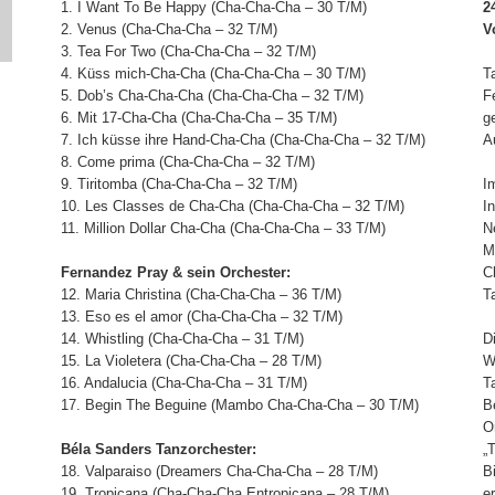
1. I Want To Be Happy (Cha-Cha-Cha – 30 T/M)
2
2. Venus (Cha-Cha-Cha – 32 T/M)
V
3. Tea For Two (Cha-Cha-Cha – 32 T/M)
4. Küss mich-Cha-Cha (Cha-Cha-Cha – 30 T/M)
T
5. Dob’s Cha-Cha-Cha (Cha-Cha-Cha – 32 T/M)
F
6. Mit 17-Cha-Cha (Cha-Cha-Cha – 35 T/M)
g
7. Ich küsse ihre Hand-Cha-Cha (Cha-Cha-Cha – 32 T/M)
A
8. Come prima (Cha-Cha-Cha – 32 T/M)
9. Tiritomba (Cha-Cha-Cha – 32 T/M)
I
10. Les Classes de Cha-Cha (Cha-Cha-Cha – 32 T/M)
I
11. Million Dollar Cha-Cha (Cha-Cha-Cha – 33 T/M)
N
M
Fernandez Pray & sein Orchester:
C
12. Maria Christina (Cha-Cha-Cha – 36 T/M)
T
13. Eso es el amor (Cha-Cha-Cha – 32 T/M)
14. Whistling (Cha-Cha-Cha – 31 T/M)
D
15. La Violetera (Cha-Cha-Cha – 28 T/M)
W
16. Andalucia (Cha-Cha-Cha – 31 T/M)
T
17. Begin The Beguine (Mambo Cha-Cha-Cha – 30 T/M)
B
O
Béla Sanders Tanzorchester:
„
18. Valparaiso (Dreamers Cha-Cha-Cha – 28 T/M)
B
19. Tropicana (Cha-Cha-Cha Entropicana – 28 T/M)
e