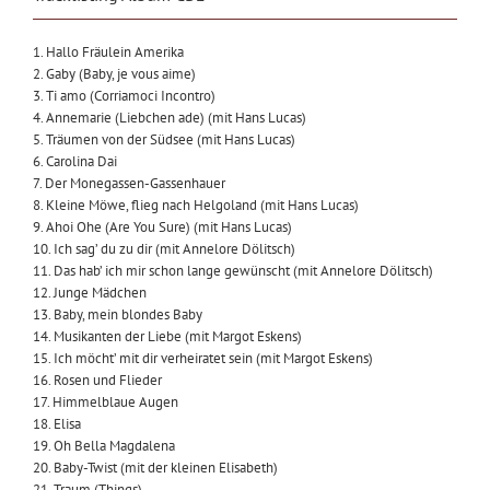
1. Hallo Fräulein Amerika
2. Gaby (Baby, je vous aime)
3. Ti amo (Corriamoci Incontro)
4. Annemarie (Liebchen ade) (mit Hans Lucas)
5. Träumen von der Südsee (mit Hans Lucas)
6. Carolina Dai
7. Der Monegassen-Gassenhauer
8. Kleine Möwe, flieg nach Helgoland (mit Hans Lucas)
9. Ahoi Ohe (Are You Sure) (mit Hans Lucas)
10. Ich sag’ du zu dir (mit Annelore Dölitsch)
11. Das hab’ ich mir schon lange gewünscht (mit Annelore Dölitsch)
12. Junge Mädchen
13. Baby, mein blondes Baby
14. Musikanten der Liebe (mit Margot Eskens)
15. Ich möcht’ mit dir verheiratet sein (mit Margot Eskens)
16. Rosen und Flieder
17. Himmelblaue Augen
18. Elisa
19. Oh Bella Magdalena
20. Baby-Twist (mit der kleinen Elisabeth)
21. Traum (Things)