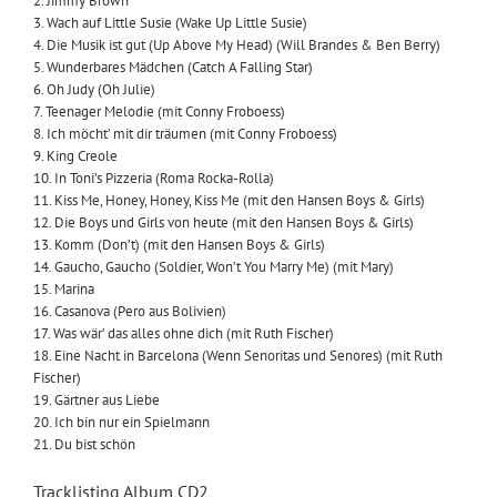
2. Jimmy Brown
3. Wach auf Little Susie (Wake Up Little Susie)
4. Die Musik ist gut (Up Above My Head) (Will Brandes & Ben Berry)
5. Wunderbares Mädchen (Catch A Falling Star)
6. Oh Judy (Oh Julie)
7. Teenager Melodie (mit Conny Froboess)
8. Ich möcht’ mit dir träumen (mit Conny Froboess)
9. King Creole
10. In Toni’s Pizzeria (Roma Rocka-Rolla)
11. Kiss Me, Honey, Honey, Kiss Me (mit den Hansen Boys & Girls)
12. Die Boys und Girls von heute (mit den Hansen Boys & Girls)
13. Komm (Don’t) (mit den Hansen Boys & Girls)
14. Gaucho, Gaucho (Soldier, Won’t You Marry Me) (mit Mary)
15. Marina
16. Casanova (Pero aus Bolivien)
17. Was wär’ das alles ohne dich (mit Ruth Fischer)
18. Eine Nacht in Barcelona (Wenn Senoritas und Senores) (mit Ruth
Fischer)
19. Gärtner aus Liebe
20. Ich bin nur ein Spielmann
21. Du bist schön
Tracklisting Album CD2