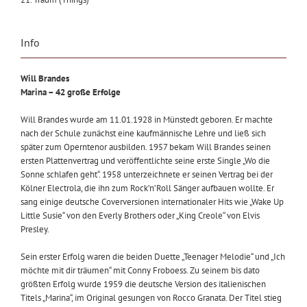
Info
Will Brandes
Marina – 42 große Erfolge
Will Brandes wurde am 11.01.1928 in Münstedt geboren. Er machte
nach der Schule zunächst eine kaufmännische Lehre und ließ sich
später zum Operntenor ausbilden. 1957 bekam Will Brandes seinen
ersten Plattenvertrag und veröffentlichte seine erste Single „Wo die
Sonne schlafen geht“. 1958 unterzeichnete er seinen Vertrag bei der
Kölner Electrola, die ihn zum Rock’n’Roll Sänger aufbauen wollte. Er
sang einige deutsche Coverversionen internationaler Hits wie „Wake Up
Little Susie“ von den Everly Brothers oder „King Creole“ von Elvis
Presley.
Sein erster Erfolg waren die beiden Duette „Teenager Melodie“ und „Ich
möchte mit dir träumen“ mit Conny Froboess. Zu seinem bis dato
größten Erfolg wurde 1959 die deutsche Version des italienischen
Titels „Marina“, im Original gesungen von Rocco Granata. Der Titel stieg