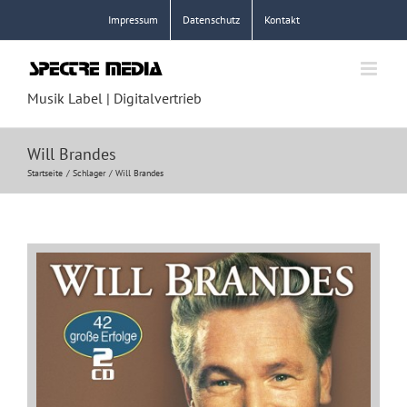
Zum
Impressum
Datenschutz
Kontakt
Inhalt
springen
Musik Label | Digitalvertrieb
Will Brandes
Startseite
Schlager
Will Brandes