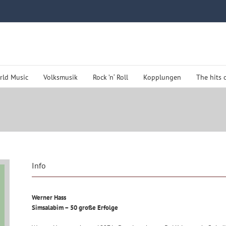
rld Music
Volksmusik
Rock ’n‘ Roll
Kopplungen
The hits 
Info
Werner Hass
Simsalabim – 50 große Erfolge