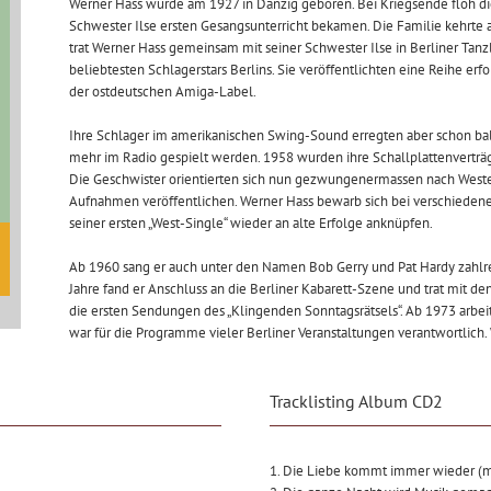
Werner Hass wurde am 1927 in Danzig geboren. Bei Kriegsende floh d
Schwester Ilse ersten Gesangsunterricht bekamen. Die Familie kehrte a
trat Werner Hass gemeinsam mit seiner Schwester Ilse in Berliner Tanz
beliebtesten Schlagerstars Berlins. Sie veröffentlichten eine Reihe e
der ostdeutschen Amiga-Label.
Ihre Schlager im amerikanischen Swing-Sound erregten aber schon bal
mehr im Radio gespielt werden. 1958 wurden ihre Schallplattenverträge
Die Geschwister orientierten sich nun gezwungenermassen nach Westen.
Aufnahmen veröffentlichen. Werner Hass bewarb sich bei verschieden
seiner ersten „West-Single“ wieder an alte Erfolge anknüpfen.
Ab 1960 sang er auch unter den Namen Bob Gerry und Pat Hardy zahlrei
Jahre fand er Anschluss an die Berliner Kabarett-Szene und trat mit d
die ersten Sendungen des „Klingenden Sonntagsrätsels“. Ab 1973 arbeit
war für die Programme vieler Berliner Veranstaltungen verantwortlich.
Tracklisting Album CD2
1. Die Liebe kommt immer wieder (