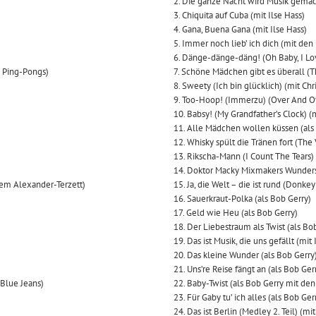
2. Die ganze Nacht wird Musik gem
3. Chiquita auf Cuba (mit Ilse Hass)
4. Gana, Buena Gana (mit Ilse Hass)
5. Immer noch lieb’ ich dich (mit den
6. Dänge-dänge-däng! (Oh Baby, I Lo
n Ping-Pongs)
7. Schöne Mädchen gibt es überall (T
8. Sweety (Ich bin glücklich) (mit Chr
9. Too-Hoop! (Immerzu) (Over And Ov
10. Babsy! (My Grandfather’s Clock) 
11. Alle Mädchen wollen küssen (als
12. Whisky spült die Tränen fort (The
13. Rikscha-Mann (I Count The Tears)
14. Doktor Macky Mixmakers Wunders
 dem Alexander-Terzett)
15. Ja, die Welt – die ist rund (Donk
16. Sauerkraut-Polka (als Bob Gerry)
17. Geld wie Heu (als Bob Gerry)
18. Der Liebestraum als Twist (als Bo
19. Das ist Musik, die uns gefällt (mi
20. Das kleine Wunder (als Bob Gerry
21. Uns’re Reise fängt an (als Bob Ger
 Blue Jeans)
22. Baby-Twist (als Bob Gerry mit den
23. Für Gaby tu’ ich alles (als Bob Ger
24. Das ist Berlin (Medley 2. Teil) (m