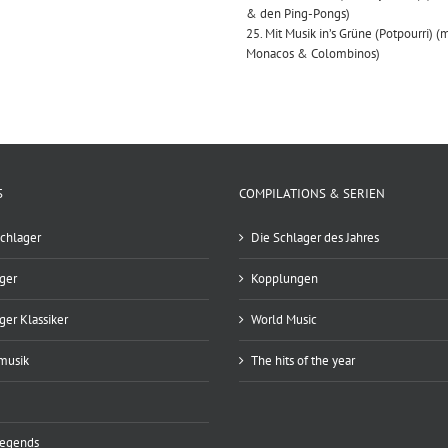
& den Ping-Pongs)
25. Mit Musik in’s Grüne (Potpourri) (
Monacos & Colombinos)
S
COMPILATIONS & SERIEN
chlager
Die Schlager des Jahres
ger
Kopplungen
ger Klassiker
World Music
musik
The hits of the year
Legends