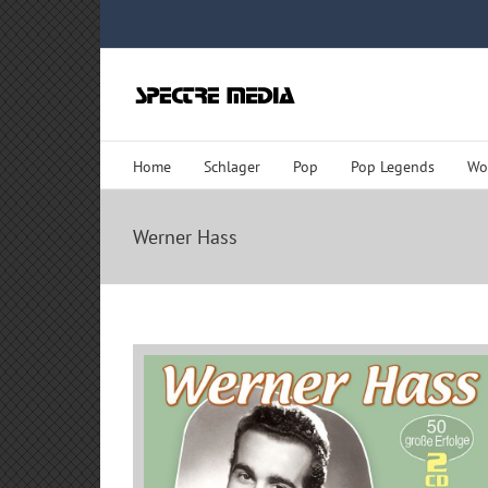
Zum
Inhalt
springen
Home
Schlager
Pop
Pop Legends
Wo
Werner Hass