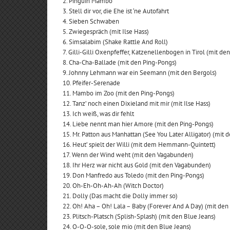
2. Pinguin Mambo
3. Stell dir vor, die Ehe ist ‘ne Autofahrt
4. Sieben Schwaben
5. Zwiegespräch (mit Ilse Hass)
6. Simsalabim (Shake Rattle And Roll)
7. Gilli-Gilli Oxenpfeffer, Katzenellenbogen in Tirol (mit de
8. Cha-Cha-Ballade (mit den Ping-Pongs)
9. Johnny Lehmann war ein Seemann (mit den Bergols)
10. Pfeifer-Serenade
11. Mambo im Zoo (mit den Ping-Pongs)
12. Tanz’ noch einen Dixieland mit mir (mit Ilse Hass)
13. Ich weiß, was dir fehlt
14. Liebe nennt man hier Amore (mit den Ping-Pongs)
15. Mr. Patton aus Manhattan (See You Later Alligator) (mit
16. Heut’ spielt der Willi (mit dem Hemmann-Quintett)
17. Wenn der Wind weht (mit den Vagabunden)
18. Ihr Herz war nicht aus Gold (mit den Vagabunden)
19. Don Manfredo aus Toledo (mit den Ping-Pongs)
20. Oh-Eh-Oh-Ah-Ah (Witch Doctor)
21. Dolly (Das macht die Dolly immer so)
22. Oh! Aha – Oh! Lala – Baby (Forever And A Day) (mit den
23. Plitsch-Platsch (Splish-Splash) (mit den Blue Jeans)
24. O-O-O-sole, sole mio (mit den Blue Jeans)