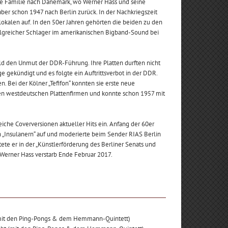
ie Familie nach Dänemark, wo Werner Hass und seine
ber schon 1947 nach Berlin zurück. In der Nachkriegszeit
lokalen auf. In den 50er Jahren gehörten die beiden zu den
rfolgreicher Schlager im amerikanischen Bigband-Sound bei
d den Unmut der DDR-Führung. Ihre Platten durften nicht
 gekündigt und es folgte ein Auftrittsverbot in der DDR.
 Bei der Kölner „Tefifon“ konnten sie erste neue
en westdeutschen Plattenfirmen und konnte schon 1957 mit
che Coverversionen aktueller Hits ein. Anfang der 60er
en „Insulanern“ auf und moderierte beim Sender RIAS Berlin
ete er in der „Künstlerförderung des Berliner Senats und
 Werner Hass verstarb Ende Februar 2017.
mit den Ping-Pongs & dem Hemmann-Quintett)