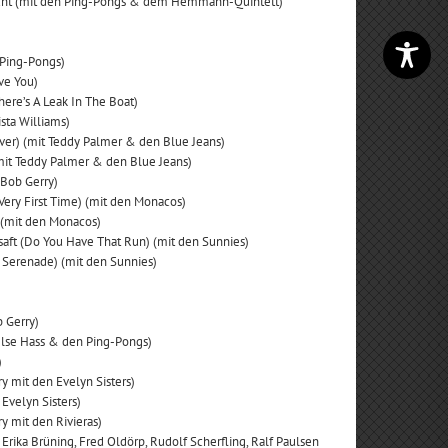
acht (mit den Ping-Pongs & dem Hemmann-Quintett)
 Ping-Pongs)
ve You)
here’s A Leak In The Boat)
ista Williams)
er) (mit Teddy Palmer & den Blue Jeans)
(mit Teddy Palmer & den Blue Jeans)
 Bob Gerry)
 Very First Time) (mit den Monacos)
 (mit den Monacos)
aft (Do You Have That Run) (mit den Sunnies)
ey Serenade) (mit den Sunnies)
b Gerry)
t Ilse Hass & den Ping-Pongs)
)
ry mit den Evelyn Sisters)
 Evelyn Sisters)
ry mit den Rivieras)
it Erika Brüning, Fred Oldörp, Rudolf Scherfling, Ralf Paulsen