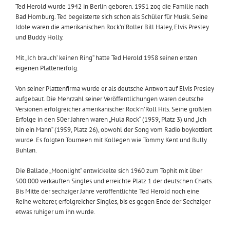
Ted Herold wurde 1942 in Berlin geboren. 1951 zog die Familie nach
Bad Homburg. Ted begeisterte sich schon als Schüler für Musik. Seine
Idole waren die amerikanischen Rock’n’Roller Bill Haley, Elvis Presley
und Buddy Holly.
Mit „Ich brauch‘ keinen Ring“ hatte Ted Herold 1958 seinen ersten
eigenen Plattenerfolg.
Von seiner Plattenfirma wurde er als deutsche Antwort auf Elvis Presley
aufgebaut. Die Mehrzahl seiner Veröffentlichungen waren deutsche
Versionen erfolgreicher amerikanischer Rock’n’Roll Hits. Seine größten
Erfolge in den 50er Jahren waren „Hula Rock“ (1959, Platz 3) und „Ich
bin ein Mann“ (1959, Platz 26), obwohl der Song vom Radio boykottiert
wurde. Es folgten Tourneen mit Kollegen wie Tommy Kent und Bully
Buhlan.
Die Ballade „Moonlight“ entwickelte sich 1960 zum Tophit mit über
500.000 verkauften Singles und erreichte Platz 1 der deutschen Charts.
Bis Mitte der sechziger Jahre veröffentlichte Ted Herold noch eine
Reihe weiterer, erfolgreicher Singles, bis es gegen Ende der Sechziger
etwas ruhiger um ihn wurde.