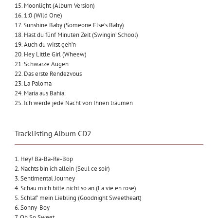
15. Moonlight (Album Version)
16. 1:0 (Wild One)
17. Sunshine Baby (Someone Else’s Baby)
18. Hast du fünf Minuten Zeit (Swingin’ School)
19. Auch du wirst geh’n
20. Hey Little Girl (Wheew)
21. Schwarze Augen
22. Das erste Rendezvous
23. La Paloma
24. Maria aus Bahia
25. Ich werde jede Nacht von Ihnen träumen
Tracklisting Album CD2
1. Hey! Ba-Ba-Re-Bop
2. Nachts bin ich allein (Seul ce soir)
3. Sentimental Journey
4. Schau mich bitte nicht so an (La vie en rose)
5. Schlaf’ mein Liebling (Goodnight Sweetheart)
6. Sonny-Boy
7. Oh So Sweet