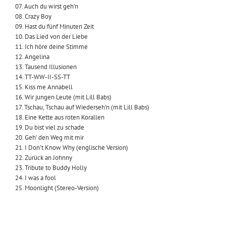
07. Auch du wirst geh’n
08. Crazy Boy
09. Hast du fünf Minuten Zeit
10. Das Lied von der Liebe
11. Ich höre deine Stimme
12. Angelina
13. Tausend Illusionen
14. TT-WW-II-SS-TT
15. Kiss me Annabell
16. Wir jungen Leute (mit Lill Babs)
17. Tschau, Tschau auf Wiederseh’n (mit Lill Babs)
18. Eine Kette aus roten Korallen
19. Du bist viel zu schade
20. Geh’ den Weg mit mir
21. I Don’t Know Why (englische Version)
22. Zurück an Johnny
23. Tribute to Buddy Holly
24. I was a fool
25. Moonlight (Stereo-Version)