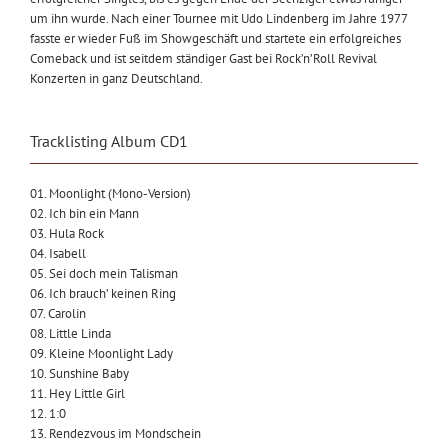
um ihn wurde. Nach einer Tournee mit Udo Lindenberg im Jahre 1977
fasste er wieder Fuß im Showgeschäft und startete ein erfolgreiches
Comeback und ist seitdem ständiger Gast bei Rock’n’Roll Revival
Konzerten in ganz Deutschland.
Tracklisting Album CD1
01. Moonlight (Mono-Version)
02. Ich bin ein Mann
03. Hula Rock
04. Isabell
05. Sei doch mein Talisman
06. Ich brauch’ keinen Ring
07. Carolin
08. Little Linda
09. Kleine Moonlight Lady
10. Sunshine Baby
11. Hey Little Girl
12. 1:0
13. Rendezvous im Mondschein