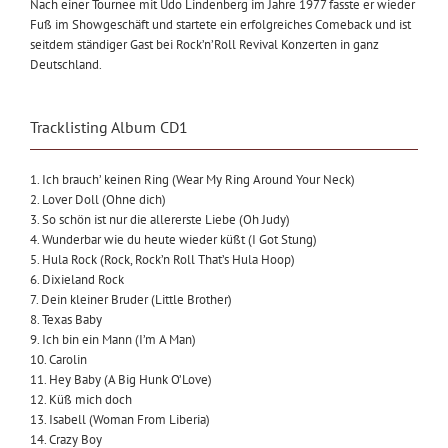
Nach einer Tournee mit Udo Lindenberg im Jahre 1977 fasste er wieder
Fuß im Showgeschäft und startete ein erfolgreiches Comeback und ist
seitdem ständiger Gast bei Rock’n’Roll Revival Konzerten in ganz
Deutschland.
Tracklisting Album CD1
1. Ich brauch’ keinen Ring (Wear My Ring Around Your Neck)
2. Lover Doll (Ohne dich)
3. So schön ist nur die allererste Liebe (Oh Judy)
4. Wunderbar wie du heute wieder küßt (I Got Stung)
5. Hula Rock (Rock, Rock’n Roll That’s Hula Hoop)
6. Dixieland Rock
7. Dein kleiner Bruder (Little Brother)
8. Texas Baby
9. Ich bin ein Mann (I’m A Man)
10. Carolin
11. Hey Baby (A Big Hunk O’Love)
12. Küß mich doch
13. Isabell (Woman From Liberia)
14. Crazy Boy