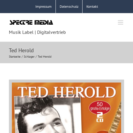
Zum
Impressum
Datenschutz
Kontakt
Inhalt
springen
Musik Label | Digitalvertrieb
Ted Herold
Startseite
Schlager
Ted Herold