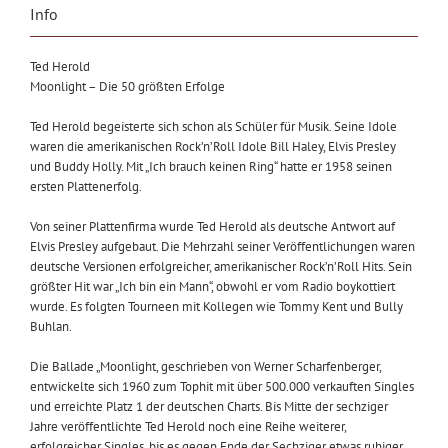
Info
Ted Herold
Moonlight – Die 50 größten Erfolge
Ted Herold begeisterte sich schon als Schüler für Musik. Seine Idole
waren die amerikanischen Rock’n’Roll Idole Bill Haley, Elvis Presley
und Buddy Holly. Mit „Ich brauch keinen Ring“ hatte er 1958 seinen
ersten Plattenerfolg.
Von seiner Plattenfirma wurde Ted Herold als deutsche Antwort auf
Elvis Presley aufgebaut. Die Mehrzahl seiner Veröffentlichungen waren
deutsche Versionen erfolgreicher, amerikanischer Rock’n’Roll Hits. Sein
größter Hit war „Ich bin ein Mann“, obwohl er vom Radio boykottiert
wurde. Es folgten Tourneen mit Kollegen wie Tommy Kent und Bully
Buhlan.
Die Ballade „Moonlight, geschrieben von Werner Scharfenberger,
entwickelte sich 1960 zum Tophit mit über 500.000 verkauften Singles
und erreichte Platz 1 der deutschen Charts. Bis Mitte der sechziger
Jahre veröffentlichte Ted Herold noch eine Reihe weiterer,
erfolgreicher Singles, bis es gegen Ende der Sechziger etwas ruhiger