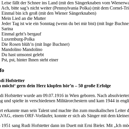
. Leise fällt der Schnee ins Land (mit den Sängerknaben vom Wienerwa
. Ach, bitte sag’s nicht weiter (Pennsylvania Polka) (mit dem Cornel-Tri
. Einmal bin ich groß (mit den Wiener Sängerknaben)
. Mein Lied an die Mutter
. Jeder Tag ist wie ein Sonntag (wenn du bei mir bist) (mit Inge Buchne
. Sarina
. Einmal geht’s bergauf
. Luxemburg-Polka
. Die Rosen blüh’n (mit Inge Buchner)
. Mandolino Mandolino
. Du hast umsonst gelebt
 Pst, pst, hinter Ihnen steht einer
fo
di Hofstetter
h möcht‘ gern dein Herz klopfen hör’n – 50 große Erfolge
di Hofstetter wurde am 09.07.1916 in Wien geboren. Nach absolviertem 
ng und spielte in verschiedenen Militärorchestern und kam 1944 in eng
rt erkannte man sein Talent und machte ihn zum musikalischen Leiter
VAG, einem ORF-Vorläufer, konnte er sich als Sänger mit dem klein
 1951 sang Rudi Hofstetter dann im Duett mit Erni Bieler. Mit „Ich möc