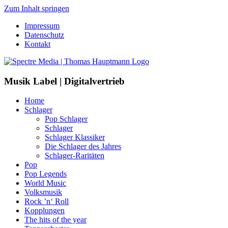
Zum Inhalt springen
Impressum
Datenschutz
Kontakt
Musik Label | Digitalvertrieb
Home
Schlager
Pop Schlager
Schlager
Schlager Klassiker
Die Schlager des Jahres
Schlager-Raritäten
Pop
Pop Legends
World Music
Volksmusik
Rock ’n‘ Roll
Kopplungen
The hits of the year