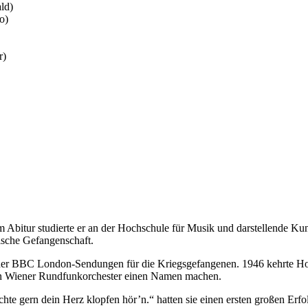
ld)
o)
r)
Abitur studierte er an der Hochschule für Musik und darstellende Kun
lische Gefangenschaft.
 der BBC London-Sendungen für die Kriegsgefangenen. 1946 kehrte Hof
en Wiener Rundfunkorchester einen Namen machen.
hte gern dein Herz klopfen hör’n.“ hatten sie einen ersten großen Erfo