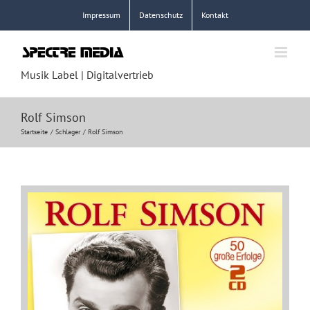
Zum
Impressum
Datenschutz
Kontakt
Inhalt
springen
Musik Label | Digitalvertrieb
Rolf Simson
Startseite
Schlager
Rolf Simson