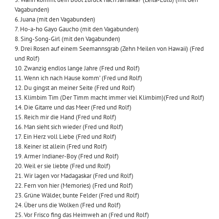
Vagabunden)
6. Juana (mit den Vagabunden)
7. Ho-a-ho Gayo Gaucho (mit den Vagabunden)
8. Sing-Song-Girl (mit den Vagabunden)
9. Drei Rosen auf einem Seemannsgrab (Zehn Meilen von Hawaii) (Fred
und Rolf)
10. Zwanzig endlos lange Jahre (Fred und Rolf)
11. Wenn ich nach Hause komm’ (Fred und Rolf)
12. Du gingst an meiner Seite (Fred und Rolf)
13. Klimbim Tim (Der Timm macht immer viel Klimbim)(Fred und Rolf)
14. Die Gitarre und das Meer (Fred und Rolf)
15. Reich mir die Hand (Fred und Rolf)
16. Man sieht sich wieder (Fred und Rolf)
17. Ein Herz voll Liebe (Fred und Rolf)
18. Keiner ist allein (Fred und Rolf)
19. Armer Indianer-Boy (Fred und Rolf)
20. Weil er sie liebte (Fred und Rolf)
21. Wir lagen vor Madagaskar (Fred und Rolf)
22. Fern von hier (Memories) (Fred und Rolf)
23. Grüne Wälder, bunte Felder (Fred und Rolf)
24. Über uns die Wolken (Fred und Rolf)
25. Vor Frisco fing das Heimweh an (Fred und Rolf)