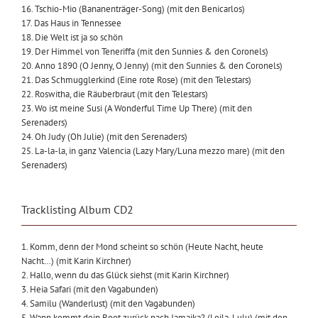
16. Tschio-Mio (Bananenträger-Song) (mit den Benicarlos)
17. Das Haus in Tennessee
18. Die Welt ist ja so schön
19. Der Himmel von Teneriffa (mit den Sunnies & den Coronels)
20. Anno 1890 (O Jenny, O Jenny) (mit den Sunnies & den Coronels)
21. Das Schmugglerkind (Eine rote Rose) (mit den Telestars)
22. Roswitha, die Räuberbraut (mit den Telestars)
23. Wo ist meine Susi (A Wonderful Time Up There) (mit den
Serenaders)
24. Oh Judy (Oh Julie) (mit den Serenaders)
25. La-la-la, in ganz Valencia (Lazy Mary/Luna mezzo mare) (mit den
Serenaders)
Tracklisting Album CD2
1. Komm, denn der Mond scheint so schön (Heute Nacht, heute
Nacht…) (mit Karin Kirchner)
2. Hallo, wenn du das Glück siehst (mit Karin Kirchner)
3. Heia Safari (mit den Vagabunden)
4. Samilu (Wanderlust) (mit den Vagabunden)
5. Wann kommt dein Boot zurück nach Jamaika? (Leila-Lulu) (mit den