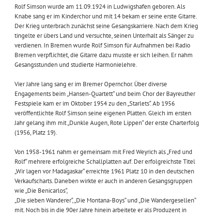
Rolf Simson wurde am 11.09.1924 in Ludwigshafen geboren. Als
Knabe sang er im Kinderchor und mit 14 bekam er seine erste Gitarre.
Der Krieg unterbrach zunächst seine Gesangskarriere. Nach dem Krieg
tingelte er übers Land und versuchte, seinen Unterhalt als Sänger zu
verdienen. In Bremen wurde Rolf Simson für Aufnahmen bei Radio
Bremen verpflichtet, die Gitarre dazu musste er sich leihen. Er nahm
Gesangsstunden und studierte Harmonielehre.
Vier Jahre lang sang er im Bremer Opernchor. Über diverse
Engagements beim „Hansen-Quartett“ und beim Chor der Bayreuther
Festspiele kam er im Oktober 1954 zu den „Starlets“. Ab 1956
veröffentlichte Rolf Simson seine eigenen Platten. Gleich im ersten
Jahr gelang ihm mit „Dunkle Augen, Rote Lippen“ der erste Charterfolg
(1956, Platz 19).
Von 1958-1961 nahm er gemeinsam mit Fred Weyrich als „Fred und
Rolf“ mehrere erfolgreiche Schallplatten auf. Der erfolgreichste Titel
„Wir lagen vor Madagaskar“ erreichte 1961 Platz 10 in den deutschen
Verkaufscharts. Daneben wirkte er auch in anderen Gesangsgruppen
wie „Die Benicarlos“,
„Die sieben Wanderer“, „Die Montana-Boys“ und „Die Wandergesellen“
mit. Noch bis in die 90er Jahre hinein arbeitete er als Produzent in