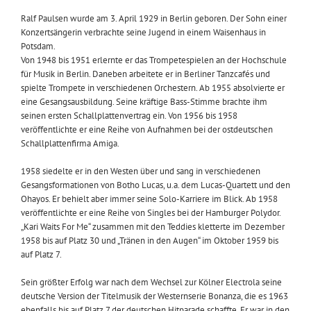
Ralf Paulsen wurde am 3. April 1929 in Berlin geboren. Der Sohn einer
Konzertsängerin verbrachte seine Jugend in einem Waisenhaus in
Potsdam.
Von 1948 bis 1951 erlernte er das Trompetespielen an der Hochschule
für Musik in Berlin. Daneben arbeitete er in Berliner Tanzcafés und
spielte Trompete in verschiedenen Orchestern. Ab 1955 absolvierte er
eine Gesangsausbildung. Seine kräftige Bass-Stimme brachte ihm
seinen ersten Schallplattenvertrag ein. Von 1956 bis 1958
veröffentlichte er eine Reihe von Aufnahmen bei der ostdeutschen
Schallplattenfirma Amiga.
1958 siedelte er in den Westen über und sang in verschiedenen
Gesangsformationen von Botho Lucas, u.a. dem Lucas-Quartett und den
Ohayos. Er behielt aber immer seine Solo-Karriere im Blick. Ab 1958
veröffentlichte er eine Reihe von Singles bei der Hamburger Polydor.
„Kari Waits For Me“ zusammen mit den Teddies kletterte im Dezember
1958 bis auf Platz 30 und „Tränen in den Augen“ im Oktober 1959 bis
auf Platz 7.
Sein größter Erfolg war nach dem Wechsel zur Kölner Electrola seine
deutsche Version der Titelmusik der Westernserie Bonanza, die es 1963
ebenfalls bis auf Platz 7 der deutschen Hitparade schaffte. Er war in den