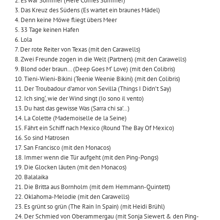
2. Es war Sommer (Here Comes Summer)
3. Das Kreuz des Südens (Es wartet ein braunes Mädel)
4. Denn keine Möwe fliegt übers Meer
5. 33 Tage keinen Hafen
6. Lola
7. Der rote Reiter von Texas (mit den Carawells)
8. Zwei Freunde zogen in die Welt (Partners) (mit den Carawells)
9. Blond oder braun… (Deep Goes M‘ Love) (mit den Colibris)
10. Tieni-Wieni-Bikini (Teenie Weenie Bikini) (mit den Colibris)
11. Der Troubadour d’amor von Sevilla (Things I Didn’t Say)
12. Ich sing‘, wie der Wind singt (Io sono il vento)
13. Du hast das gewisse Was (Sarra chi sa’…)
14. La Colette (Mademoiselle de la Seine)
15. Fährt ein Schiff nach Mexico (Round The Bay Of Mexico)
16. So sind Matrosen
17. San Francisco (mit den Monacos)
18. Immer wenn die Tür aufgeht (mit den Ping-Pongs)
19. Die Glocken läuten (mit den Monacos)
20. Balalaika
21. Die Britta aus Bornholm (mit dem Hemmann-Quintett)
22. Oklahoma-Melodie (mit den Carawells)
23. Es grünt so grün (The Rain In Spain) (mit Heidi Brühl)
24. Der Schmied von Oberammergau (mit Sonja Siewert & den Ping-