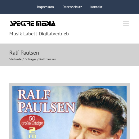
Zum
Impressum
Datenschutz
Kontakt
Inhalt
springen
Musik Label | Digitalvertrieb
Ralf Paulsen
Startseite
Schlager
Ralf Paulsen