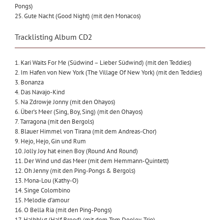
Pongs)
25. Gute Nacht (Good Night) (mit den Monacos)
Tracklisting Album CD2
1. Kari Waits For Me (Südwind – Lieber Südwind) (mit den Teddies)
2. Im Hafen von New York (The Village Of New York) (mit den Teddies)
3. Bonanza
4. Das Navajo-Kind
5. Na Zdrowje Jonny (mit den Ohayos)
6. Über’s Meer (Sing, Boy, Sing) (mit den Ohayos)
7. Tarragona (mit den Bergols)
8. Blauer Himmel von Tirana (mit dem Andreas-Chor)
9. Hejo, Hejo, Gin und Rum
10. Jolly Joy hat einen Boy (Round And Round)
11. Der Wind und das Meer (mit dem Hemmann-Quintett)
12. Oh Jenny (mit den Ping-Pongs & Bergols)
13. Mona-Lou (Kathy-O)
14. Singe Colombino
15. Melodie d’amour
16. O Bella Ria (mit den Ping-Pongs)
17. Halbblut (Half Breed) (mit dem Tom Dooley-Trio)