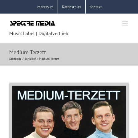
Zum
Impressum
Datenschutz
Kontakt
Inhalt
springen
Musik Label | Digitalvertrieb
Medium Terzett
Startseite
Schlager
Medium Terzett