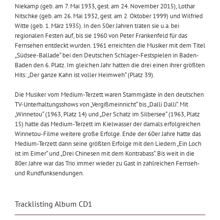
Niekamp (geb. am 7. Mai 1933, gest. am 24. November 2015), Lothar
Nitschke (geb. am 26. Mai 1932, gest. am 2. Oktober 1999) und Wilfried
Witte (geb. 1. März 1935). In den 50er Jahren traten sie u.a. bei
regionalen Festen auf, bis sie 1960 von Peter Frankenfeld für das
Fernsehen entdeckt wurden. 1961 erreichten die Musiker mit dem Titel
„Südsee-Ballade“ bei den Deutschen Schlager-Festspielen in Baden-
Baden den 6. Platz. Im gleichen Jahr hatten die drei einen ihrer größten
Hits: „Der ganze Kahn ist voller Heimweh“ (Platz 39).
Die Musiker vom Medium-Terzett waren Stammgäste in den deutschen
TV-Unterhaltungsshows von „Vergißmeinnicht“ bis „Dalli Dalli“. Mit
„Winnetou“ (1963, Platz 14) und „Der Schatz im Silbersee“ (1963, Platz
15) hatte das Medium-Terzett im Kielwasser der damals erfolgreichen
Winnetou-Filme weitere große Erfolge. Ende der 60er Jahre hatte das
Medium-Terzett dann seine größten Erfolge mit den Liedern „Ein Loch
ist im Eimer“ und „Drei Chinesen mit dem Kontrabass“. Bis weit in die
80er Jahre war das Trio immer wieder zu Gast in zahlreichen Fernseh-
und Rundfunksendungen.
Tracklisting Album CD1