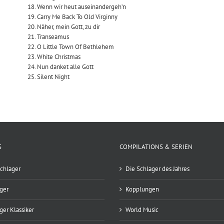
18. Wenn wir heut auseinandergeh’n
19. Carry Me Back To Old Virginny
20. Näher, mein Gott, zu dir
21. Transeamus
22. O Little Town Of Bethlehem
23. White Christmas
24. Nun danket alle Gott
25. Silent Night
S
COMPILATIONS & SERIEN
chlager
Die Schlager des Jahres
ger
Kopplungen
ger Klassiker
World Music