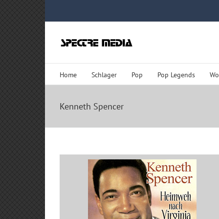
Zum
Inhalt
springen
Home
Schlager
Pop
Pop Legends
Wo
Kenneth Spencer