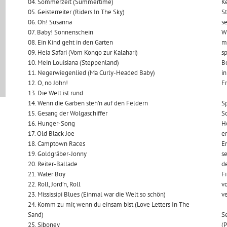
04. Sommerzeit (Summertime)
K
05. Geisterreiter (Riders In The Sky)
S
06. Oh! Susanna
se
07. Baby! Sonnenschein
Wi
08. Ein Kind geht in den Garten
me
09. Heia Safari (Vom Kongo zur Kalahari)
sp
10. Mein Louisiana (Steppenland)
Bo
11. Negerwiegenlied (Ma Curly-Headed Baby)
in
12. O, no John!
F
13. Die Welt ist rund
14. Wenn die Garben steh’n auf den Feldern
Sp
15. Gesang der Wolgaschiffer
Sc
16. Hunger-Song
He
17. Old Black Joe
er
18. Camptown Races
En
19. Goldgräber-Jonny
s
20. Reiter-Ballade
de
21. Water Boy
Fi
22. Roll, Jord’n, Roll
v
23. Mississipi Blues (Einmal war die Welt so schön)
ve
24. Komm zu mir, wenn du einsam bist (Love Letters In The
Sand)
S
25. Siboney
(P