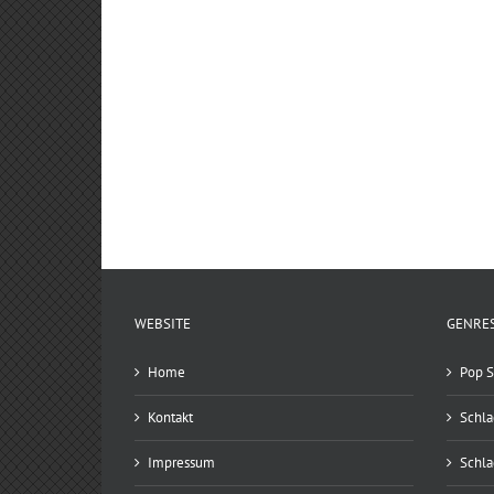
WEBSITE
GENRE
Home
Pop S
Kontakt
Schla
Impressum
Schla