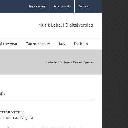
Impressum
Datenschutz
Kontakt
Musik Label | Digitalvertrieb
of the year
Tanzorchester
Jazz
Dschinn
Startseite
Schlager
Kenneth Spencer
nfo
enneth Spencer
eimweh nach Virginia