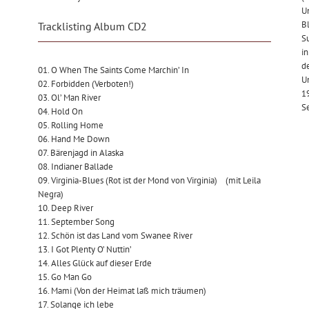
Un
Bl
Tracklisting Album CD2
Su
in
de
01. O When The Saints Come Marchin’ In
U
02. Forbidden (Verboten!)
19
03. Ol’ Man River
Se
04. Hold On
05. Rolling Home
06. Hand Me Down
07. Bärenjagd in Alaska
08. Indianer Ballade
09. Virginia-Blues (Rot ist der Mond von Virginia) (mit Leila
Negra)
10. Deep River
11. September Song
12. Schön ist das Land vom Swanee River
13. I Got Plenty O’ Nuttin’
14. Alles Glück auf dieser Erde
15. Go Man Go
16. Mami (Von der Heimat laß mich träumen)
17. Solange ich lebe