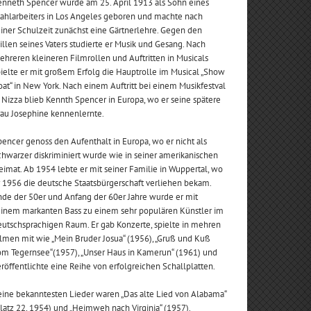
enneth Spencer wurde am 25. April 1913 als Sohn eines
tahlarbeiters in Los Angeles geboren und machte nach
iner Schulzeit zunächst eine Gärtnerlehre. Gegen den
llen seines Vaters studierte er Musik und Gesang. Nach
hreren kleineren Filmrollen und Auftritten in Musicals
ielte er mit großem Erfolg die Hauptrolle im Musical „Show
at“ in New York. Nach einem Auftritt bei einem Musikfestval
 Nizza blieb Kennth Spencer in Europa, wo er seine spätere
rau Josephine kennenlernte.
encer genoss den Aufenthalt in Europa, wo er nicht als
hwarzer diskriminiert wurde wie in seiner amerikanischen
imat. Ab 1954 lebte er mit seiner Familie in Wuppertal, wo
 1956 die deutsche Staatsbürgerschaft verliehen bekam.
de der 50er und Anfang der 60er Jahre wurde er mit
einem markanten Bass zu einem sehr populären Künstler im
utschsprachigen Raum. Er gab Konzerte, spielte in mehren
lmen mit wie „Mein Bruder Josua“ (1956), „Gruß und Kuß
om Tegernsee“(1957), „Unser Haus in Kamerun“ (1961) und
röffentlichte eine Reihe von erfolgreichen Schallplatten.
eine bekanntesten Lieder waren „Das alte Lied von Alabama“
latz 22, 1954) und „Heimweh nach Virginia“ (1957).