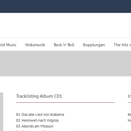
rld Music
Volksmusik
Rock ’n‘ Roll
Kopplungen
The hits 
Tracklisting Album CD1
I
01. Das alte Lied von Alabama
K
02. Heimweh nach Virginia
H
03. Abends am Missouri