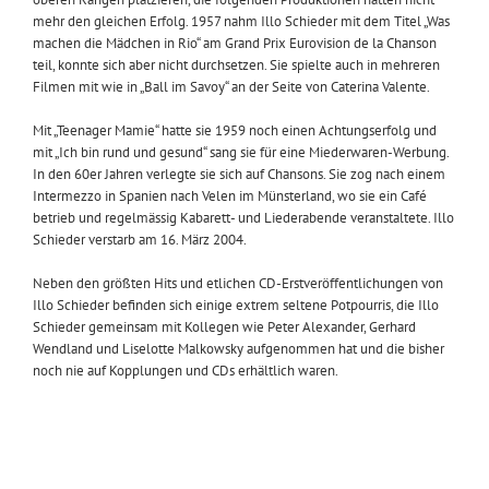
mehr den gleichen Erfolg. 1957 nahm Illo Schieder mit dem Titel „Was
machen die Mädchen in Rio“ am Grand Prix Eurovision de la Chanson
teil, konnte sich aber nicht durchsetzen. Sie spielte auch in mehreren
Filmen mit wie in „Ball im Savoy“ an der Seite von Caterina Valente.
Mit „Teenager Mamie“ hatte sie 1959 noch einen Achtungserfolg und
mit „Ich bin rund und gesund“ sang sie für eine Miederwaren-Werbung.
In den 60er Jahren verlegte sie sich auf Chansons. Sie zog nach einem
Intermezzo in Spanien nach Velen im Münsterland, wo sie ein Café
betrieb und regelmässig Kabarett- und Liederabende veranstaltete. Illo
Schieder verstarb am 16. März 2004.
Neben den größten Hits und etlichen CD-Erstveröffentlichungen von
Illo Schieder befinden sich einige extrem seltene Potpourris, die Illo
Schieder gemeinsam mit Kollegen wie Peter Alexander, Gerhard
Wendland und Liselotte Malkowsky aufgenommen hat und die bisher
noch nie auf Kopplungen und CDs erhältlich waren.