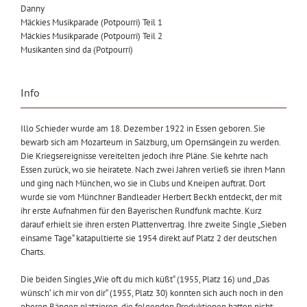
Danny
Mäckies Musikparade (Potpourri) Teil 1
Mäckies Musikparade (Potpourri) Teil 2
Musikanten sind da (Potpourri)
Info
Illo Schieder wurde am 18. Dezember 1922 in Essen geboren. Sie
bewarb sich am Mozarteum in Salzburg, um Opernsängein zu werden.
Die Kriegsereignisse vereitelten jedoch ihre Pläne. Sie kehrte nach
Essen zurück, wo sie heiratete. Nach zwei Jahren verließ sie ihren Mann
und ging nach München, wo sie in Clubs und Kneipen auftrat. Dort
wurde sie vom Münchner Bandleader Herbert Beckh entdeckt, der mit
ihr erste Aufnahmen für den Bayerischen Rundfunk machte. Kurz
darauf erhielt sie ihren ersten Plattenvertrag. Ihre zweite Single „Sieben
einsame Tage“ katapultierte sie 1954 direkt auf Platz 2 der deutschen
Charts.
Die beiden Singles „Wie oft du mich küßt“ (1955, Platz 16) und „Das
wünsch‘ ich mir von dir“ (1955, Platz 30) konnten sich auch noch in den
oberen Rängen platzieren, die folgenden Produktionen hatten nicht