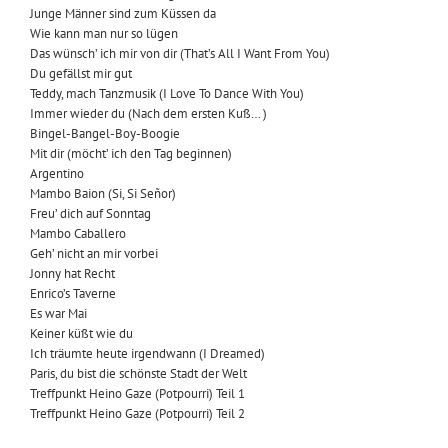
Junge Männer sind zum Küssen da
Wie kann man nur so lügen
Das wünsch’ ich mir von dir (That’s All I Want From You)
Du gefällst mir gut
Teddy, mach Tanzmusik (I Love To Dance With You)
Immer wieder du (Nach dem ersten Kuß… )
Bingel-Bangel-Boy-Boogie
Mit dir (möcht’ ich den Tag beginnen)
Argentino
Mambo Baion (Si, Si Señor)
Freu’ dich auf Sonntag
Mambo Caballero
Geh’ nicht an mir vorbei
Jonny hat Recht
Enrico’s Taverne
Es war Mai
Keiner küßt wie du
Ich träumte heute irgendwann (I Dreamed)
Paris, du bist die schönste Stadt der Welt
Treffpunkt Heino Gaze (Potpourri) Teil 1
Treffpunkt Heino Gaze (Potpourri) Teil 2