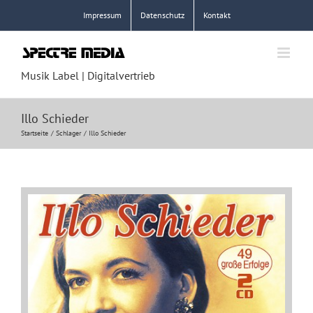
Zum
Impressum
Datenschutz
Kontakt
Inhalt
springen
Musik Label | Digitalvertrieb
Illo Schieder
Startseite
Schlager
Illo Schieder