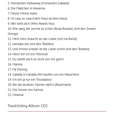
5. Hernando’s Hideaway (Fernando’s Cabaret)
6. Die Mädchen in Havanna
7. Minne-Minne Haha
8. Mi casa, su casa (Mein Haus ist dein Haus)
9. Wer liebt dich (Who Needs You)
10. Wie sang die Lerche so schön (Rosa-Rosalie) (mit den Sweet-
Strings)
11. Mein Herz braucht so viel Liebe (mit Ina Bellé)
12. Jamaika-Joe (mit den Teddies)
13. Und immer wieder ist die Liebe schön (mit den Teddies)
14. Heut’ bin ich ein Millionär
15. Du darfst doch so nicht von mir geh’n
16. Manina
17. My Darling
18. Casetta in Canada (Wir kaufen uns ein Häuschen)
19. Ich bin ja nur ein Troubadour
20. Wo die dunklen Tannen steh’n (Rosemarie)
21. Die Sonne von Samoa
22. Miramar
Tracklisting Album CD2