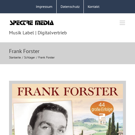
Zum
Impressum
Datenschutz
Kontakt
Inhalt
springen
Musik Label | Digitalvertrieb
Frank Forster
Startseite
Schlager
Frank Forster