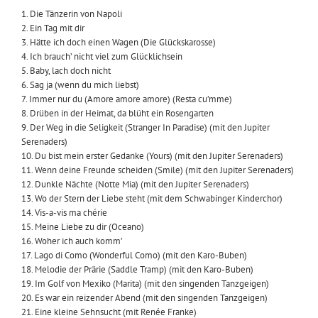
1. Die Tänzerin von Napoli
2. Ein Tag mit dir
3. Hätte ich doch einen Wagen (Die Glückskarosse)
4. Ich brauch’ nicht viel zum Glücklichsein
5. Baby, lach doch nicht
6. Sag ja (wenn du mich liebst)
7. Immer nur du (Amore amore amore) (Resta cu’mme)
8. Drüben in der Heimat, da blüht ein Rosengarten
9. Der Weg in die Seligkeit (Stranger In Paradise) (mit den Jupiter
Serenaders)
10. Du bist mein erster Gedanke (Yours) (mit den Jupiter Serenaders)
11. Wenn deine Freunde scheiden (Smile) (mit den Jupiter Serenaders)
12. Dunkle Nächte (Notte Mia) (mit den Jupiter Serenaders)
13. Wo der Stern der Liebe steht (mit dem Schwabinger Kinderchor)
14. Vis-a-vis ma chérie
15. Meine Liebe zu dir (Oceano)
16. Woher ich auch komm’
17. Lago di Como (Wonderful Como) (mit den Karo-Buben)
18. Melodie der Prärie (Saddle Tramp) (mit den Karo-Buben)
19. Im Golf von Mexiko (Marita) (mit den singenden Tanzgeigen)
20. Es war ein reizender Abend (mit den singenden Tanzgeigen)
21. Eine kleine Sehnsucht (mit Renée Franke)