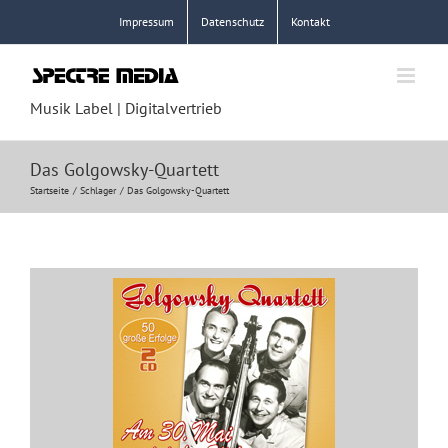
Zum
Impressum
Datenschutz
Kontakt
Inhalt
springen
Musik Label | Digitalvertrieb
Das Golgowsky-Quartett
Startseite
Schlager
Das Golgowsky-Quartett