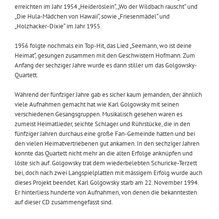
erreichten im Jahr 1954 „Heideröslein“, „Wo der Wildbach rauscht“ und
„Die Hula-Mädchen von Hawaii“, sowie „Friesenmädel“ und
„Holzhacker-Dixie“ im Jahr 1955.
1956 folgte nochmals ein Top-Hit, das Lied „Seemann, wo ist deine
Heimat“, gesungen zusammen mit den Geschwistern Hofmann. Zum
Anfang der sechziger Jahre wurde es dann stiller um das Golgowsky-
Quartett.
Während der fünfziger Jahre gab es sicher kaum jemanden, der ähnlich
viele Aufnahmen gemacht hat wie Karl Golgowsky mit seinen
verschiedenen Gesangsgruppen. Musikalisch gesehen waren es
zumeist Heimatlieder, seichte Schlager und Rührstücke, die in den
fünfziger Jahren durchaus eine große Fan-Gemeinde hatten und bei
den vielen Heimatvertriebenen gut ankamen. In den sechziger Jahren
konnte das Quartett nicht mehr an die alten Erfolge anknüpfen und
löste sich auf. Golgowsky trat dem wiederbelebten Schuricke-Terzett
bei, doch nach zwei Langspielplatten mit mässigem Erfolg wurde auch
dieses Projekt beendet. Karl Golgowsky starb am 22. November 1994.
Er hinterliess hunderte von Aufnahmen, von denen die bekanntesten
auf dieser CD zusammengefasst sind.