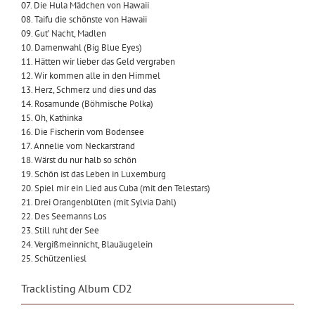
07. Die Hula Mädchen von Hawaii
08. Taifu die schönste von Hawaii
09. Gut’ Nacht, Madlen
10. Damenwahl (Big Blue Eyes)
11. Hätten wir lieber das Geld vergraben
12. Wir kommen alle in den Himmel
13. Herz, Schmerz und dies und das
14. Rosamunde (Böhmische Polka)
15. Oh, Kathinka
16. Die Fischerin vom Bodensee
17. Annelie vom Neckarstrand
18. Wärst du nur halb so schön
19. Schön ist das Leben in Luxemburg
20. Spiel mir ein Lied aus Cuba (mit den Telestars)
21. Drei Orangenblüten (mit Sylvia Dahl)
22. Des Seemanns Los
23. Still ruht der See
24. Vergißmeinnicht, Blauäugelein
25. Schützenliesl
Tracklisting Album CD2