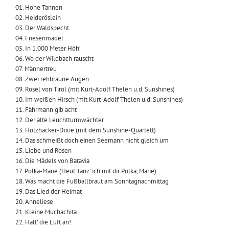
01. Hohe Tannen
02. Heideröslein
03. Der Waldspecht
04. Friesenmädel
05. In 1.000 Meter Höh’
06. Wo der Wildbach rauscht
07. Männertreu
08. Zwei rehbraune Augen
09. Rosel von Tirol (mit Kurt-Adolf Thelen u.d. Sunshines)
10. Im weißen Hirsch (mit Kurt-Adolf Thelen u.d. Sunshines)
11. Fährmann gib acht
12. Der alte Leuchtturmwächter
13. Holzhacker-Dixie (mit dem Sunshine-Quartett)
14. Das schmeißt doch einen Seemann nicht gleich um
15. Liebe und Rosen
16. Die Mädels von Batavia
17. Polka-Marie (Heut’ tanz’ ich mit dir Polka, Marie)
18. Was macht die Fußballbraut am Sonntagnachmittag
19. Das Lied der Heimat
20. Anneliese
21. Kleine Muchachita
22. Halt’ die Luft an!