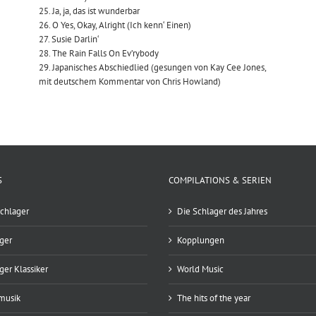
25. Ja, ja, das ist wunderbar
26. O Yes, Okay, Alright (Ich kenn‘ Einen)
27. Susie Darlin‘
28. The Rain Falls On Ev’rybody
29. Japanisches Abschiedlied (gesungen von Kay Cee Jones,
mit deutschem Kommentar von Chris Howland)
S
COMPILATIONS & SERIEN
chlager
Die Schlager des Jahres
ger
Kopplungen
ger Klassiker
World Music
musik
The hits of the year