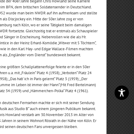
de der 40er Jahre begann Chris Howland seine Karriere
eim BFN, dem britischen Soldatensender in Deutschland.
952 wurde man beim NWDR auf ihn aufmerksam und stellte
n als Discjockey ein. Mitte der 50er Jahre zog er von
amburg nach Köln, wo er seine Tätigkeit beim damaligen
DR fortsetzte. Gleichzeitig trat er erstmals als Schauspieler
d Sänger in Erscheinung. Nebenrollen wie die als Mr.
intice in der Heinz Erhard-Komödie „Witwer mit 5 Töchtern“,
owie in den Karl May- und Edgar Wallace-Filmen machten
n als „Engländer vom Dienst“ bundesweit bekannt.
ine größten Schallplattenerfolge feierte er in den 50er
hren u.a. mit „Fräulein“ Platz 4 (1958); „Verboten“ Platz 24
958); „Das hab‘ ich in Paris gelernt“ Platz 3 (1959); „Der
umme im Leben ist immer der Mann“(Mit Fred Bertelmann)
latz 34 (1959) und „Hämmerchen-Polka“ Platz 4 (1961).
m deutschen Fernsehen machte er sich mit seiner Sendung
Musik aus Studio B“ auch einem jüngeren Publikum bekannt.
hris Howland verstarb am 30.November 2013 im Alter von
 Jahren in seinem Wohnort Rösrath in der Nähe von Köln. Er
ird seinen deutschen Fans unvergessen bleiben.