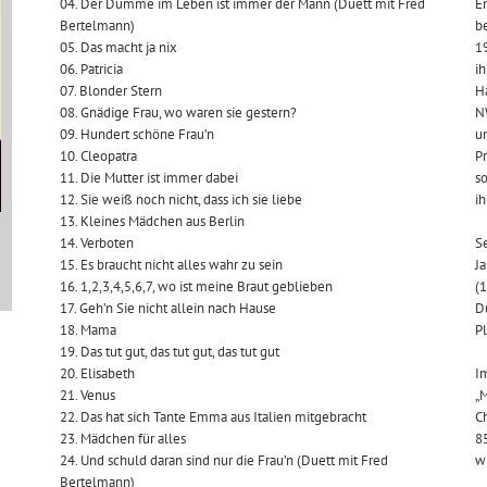
04. Der Dumme im Leben ist immer der Mann (Duett mit Fred
En
Bertelmann)
b
05. Das macht ja nix
1
06. Patricia
ih
07. Blonder Stern
H
08. Gnädige Frau, wo waren sie gestern?
NW
09. Hundert schöne Frau’n
un
10. Cleopatra
Pr
11. Die Mutter ist immer dabei
s
12. Sie weiß noch nicht, dass ich sie liebe
ih
13. Kleines Mädchen aus Berlin
14. Verboten
Se
15. Es braucht nicht alles wahr zu sein
Ja
16. 1,2,3,4,5,6,7, wo ist meine Braut geblieben
(1
17. Geh’n Sie nicht allein nach Hause
D
18. Mama
P
19. Das tut gut, das tut gut, das tut gut
20. Elisabeth
I
21. Venus
„
22. Das hat sich Tante Emma aus Italien mitgebracht
C
23. Mädchen für alles
85
24. Und schuld daran sind nur die Frau’n (Duett mit Fred
w
Bertelmann)