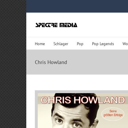
Zum
Inhalt
springen
Home
Schlager
Pop
Pop Legends
Wo
Chris Howland