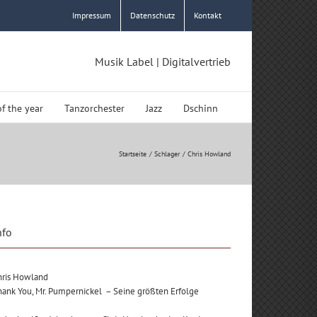
Impressum
Datenschutz
Kontakt
Musik Label | Digitalvertrieb
of the year
Tanzorchester
Jazz
Dschinn
Startseite
Schlager
Chris Howland
nfo
hris Howland
hank You, Mr. Pumpernickel – Seine größten Erfolge