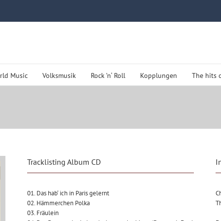
rld Music
Volksmusik
Rock ’n‘ Roll
Kopplungen
The hits 
Tracklisting Album CD
I
01. Das hab‘ ich in Paris gelernt
C
02. Hämmerchen Polka
T
03. Fräulein