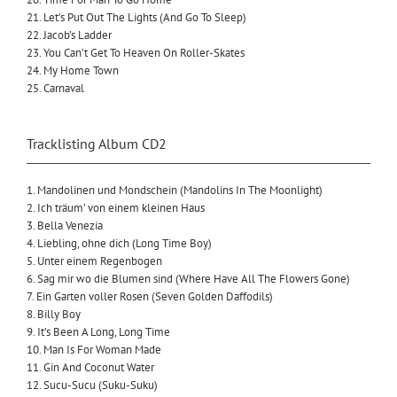
21. Let’s Put Out The Lights (And Go To Sleep)
22. Jacob’s Ladder
23. You Can’t Get To Heaven On Roller-Skates
24. My Home Town
25. Carnaval
Tracklisting Album CD2
1. Mandolinen und Mondschein (Mandolins In The Moonlight)
2. Ich träum’ von einem kleinen Haus
3. Bella Venezia
4. Liebling, ohne dich (Long Time Boy)
5. Unter einem Regenbogen
6. Sag mir wo die Blumen sind (Where Have All The Flowers Gone)
7. Ein Garten voller Rosen (Seven Golden Daffodils)
8. Billy Boy
9. It’s Been A Long, Long Time
10. Man Is For Woman Made
11. Gin And Coconut Water
12. Sucu-Sucu (Suku-Suku)