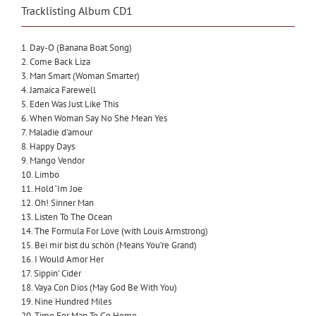
Tracklisting Album CD1
1. Day-O (Banana Boat Song)
2. Come Back Liza
3. Man Smart (Woman Smarter)
4. Jamaica Farewell
5. Eden Was Just Like This
6. When Woman Say No She Mean Yes
7. Maladie d’amour
8. Happy Days
9. Mango Vendor
10. Limbo
11. Hold ‘Im Joe
12. Oh! Sinner Man
13. Listen To The Ocean
14. The Formula For Love (with Louis Armstrong)
15. Bei mir bist du schön (Means You’re Grand)
16. I Would Amor Her
17. Sippin’ Cider
18. Vaya Con Dios (May God Be With You)
19. Nine Hundred Miles
20. Time For Man To Go Home