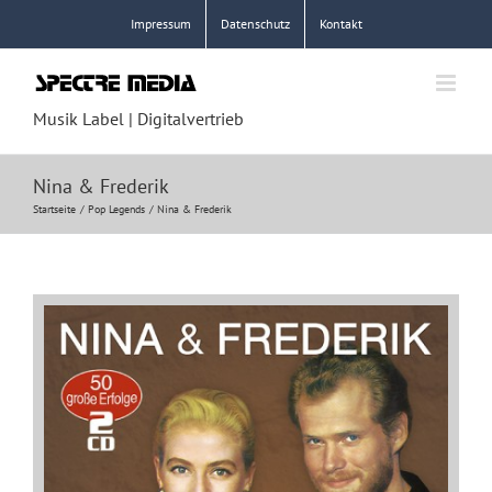
Zum
Impressum
Datenschutz
Kontakt
Inhalt
springen
Musik Label | Digitalvertrieb
Nina & Frederik
Startseite
Pop Legends
Nina & Frederik