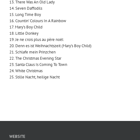
13. There Was An Old Lady
14. Seven Daffodils
15. Long Time Boy
16. Countin’ Colours In A Rainbow
17. Mary’s Boy Child
18. Little Donkey
19. Je ne crois plus au père noël
20. Denn es ist Weihnachtszeit (Mary’s Boy Child)
21. Schlafe mein Prinzchen
22. The Christmas Evening Star
23. Santa Claus Is Coming To Town
24. White Christmas
25. Stille Nacht, heilige Nacht
WEBSITE