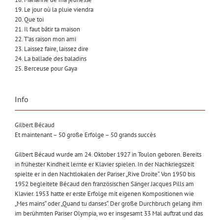
19. Le jour où la pluie viendra
20. Que toi
21. Il faut bâtir ta maison
22. T’as raison mon ami
23. Laissez faire, laissez dire
24. La ballade des baladins
25. Berceuse pour Gaya
Info
Gilbert Bécaud
Et maintenant – 50 große Erfolge – 50 grands succès
Gilbert Bécaud wurde am 24. Oktober 1927 in Toulon geboren. Bereits
in frühester Kindheit lernte er Klavier spielen. In der Nachkriegszeit
spielte er in den Nachtlokalen der Pariser „Rive Droite“. Von 1950 bis
1952 begleitete Bécaud den französischen Sänger Jacques Pills am
Klavier. 1953 hatte er erste Erfolge mit eigenen Kompositionen wie
„Mes mains“ oder „Quand tu danses“. Der große Durchbruch gelang ihm
im berühmten Pariser Olympia, wo er insgesamt 33 Mal auftrat und das