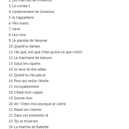
2. Les marchés de Provence
3. La corrida 1
4. L’enterrement de Cornelius
5. Je t’appartiens
6. Mes mains
7. Viens
8. Les croix
9. Le pianiste de Varsovie
10. Quand tu danses
11. Mé-qué, mé-qué (Mais qu’est-ce que c’est?)
12. Le marchand de ballons
13. Salut les copains
14. Je veux te dire adieu
15. Quand tu n’es pas là
16. Pour qui veille l’étoile
17. Incroyablement
18. C’était mon copain
19. Donne-moi
20. Ah ! Dites-moi pourquoi je l’aime
21. Passe ton chemin
22. Dans ces moments-là
23. Toi, le musicien
24. La marche de Babette