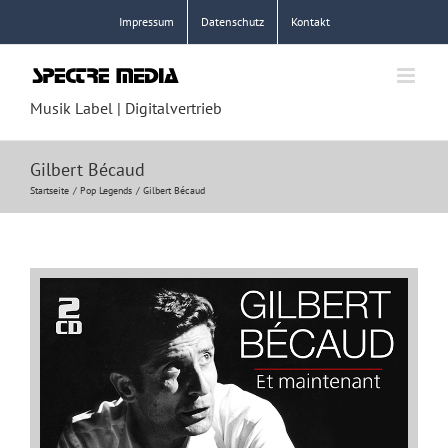
Zum
Impressum
Datenschutz
Kontakt
Inhalt
springen
Musik Label | Digitalvertrieb
Gilbert Bécaud
Startseite
Pop Legends
Gilbert Bécaud