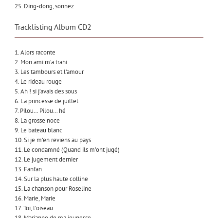
25. Ding-dong, sonnez
Tracklisting Album CD2
1. Alors raconte
2. Mon ami m’a trahi
3. Les tambours et l’amour
4. Le rideau rouge
5. Ah ! si j’avais des sous
6. La princesse de juillet
7. Pilou… Pilou… hé
8. La grosse noce
9. Le bateau blanc
10. Si je m’en reviens au pays
11. Le condamné (Quand ils m’ont jugé)
12. Le jugement dernier
13. Fanfan
14. Sur la plus haute colline
15. La chanson pour Roseline
16. Marie, Marie
17. Toi, l’oiseau
18. Marianne de ma jeunesse