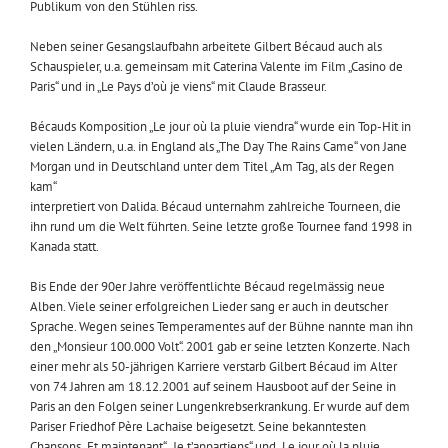
Publikum von den Stühlen riss.
Neben seiner Gesangslaufbahn arbeitete Gilbert Bécaud auch als
Schauspieler, u.a. gemeinsam mit Caterina Valente im Film „Casino de
Paris“ und in „Le Pays d’où je viens“ mit Claude Brasseur.
Bécauds Komposition „Le jour où la pluie viendra“ wurde ein Top-Hit in
vielen Ländern, u.a. in England als „The Day The Rains Came“ von Jane
Morgan und in Deutschland unter dem Titel „Am Tag, als der Regen
kam“
interpretiert von Dalida. Bécaud unternahm zahlreiche Tourneen, die
ihn rund um die Welt führten. Seine letzte große Tournee fand 1998 in
Kanada statt.
Bis Ende der 90er Jahre veröffentlichte Bécaud regelmässig neue
Alben. Viele seiner erfolgreichen Lieder sang er auch in deutscher
Sprache. Wegen seines Temperamentes auf der Bühne nannte man ihn
den „Monsieur 100.000 Volt“. 2001 gab er seine letzten Konzerte. Nach
einer mehr als 50-jährigen Karriere verstarb Gilbert Bécaud im Alter
von 74 Jahren am 18.12.2001 auf seinem Hausboot auf der Seine in
Paris an den Folgen seiner Lungenkrebserkrankung. Er wurde auf dem
Pariser Friedhof Père Lachaise beigesetzt. Seine bekanntesten
Chansons „Et maintenant“, „Je t’appartiens“ und „Le jour où la pluie