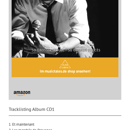
Im musictales.de shop ansehen!
Tracklisting Album CD1
1. Et maintenant