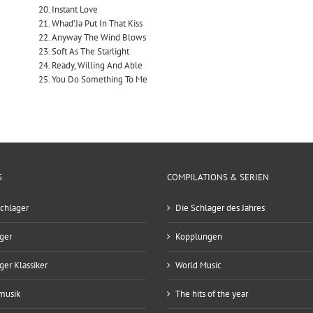
20. Instant Love
21. Whad’Ja Put In That Kiss
22. Anyway The Wind Blows
23. Soft As The Starlight
24. Ready, Willing And Able
25. You Do Something To Me
S
COMPILATIONS & SERIEN
chlager
Die Schlager des Jahres
ger
Kopplungen
ger Klassiker
World Music
musik
The hits of the year