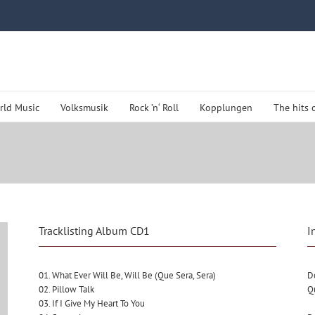
rld Music
Volksmusik
Rock ’n‘ Roll
Kopplungen
The hits 
Tracklisting Album CD1
I
01. What Ever Will Be, Will Be (Que Sera, Sera)
D
02. Pillow Talk
Q
03. If I Give My Heart To You