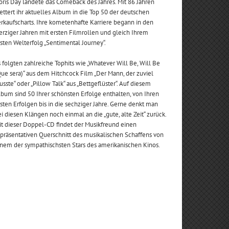
ris Day landete das Comeback des Jahres. Mit 86 Jahren
ettert ihr aktuelles Album in die Top 50 der deutschen
rkaufscharts. Ihre kometenhafte Karriere begann in den
erziger Jahren mit ersten Filmrollen und gleich Ihrem
sten Welterfolg „Sentimental Journey“.
 folgten zahlreiche Tophits wie „Whatever Will Be, Will Be
ue sera)“ aus dem Hitchcock Film „Der Mann, der zuviel
sste“ oder „Pillow Talk“ aus „Bettgeflüster“. Auf diesem
bum sind 50 Ihrer schönsten Erfolge enthalten, von Ihren
sten Erfolgen bis in die sechziger Jahre. Gerne denkt man
i diesen Klängen noch einmal an die „gute, alte Zeit“ zurück.
t dieser Doppel-CD findet der Musikfreund einen
präsentativen Querschnitt des musikalischen Schaffens von
nem der sympathischsten Stars des amerikanischen Kinos.