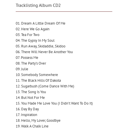
Tracklisting Album CD2
01. Dream A Little Dream Of Me
02. Here We Go Again
03. Tea For Two
04. The Gypsy In My Soul
05. Run Away, Skidaddle, Skidoo
06. There Will Never Be Another You
07. Possess Me
08. The Party’s Over
09. Julie
10. Somebody Somewhere
11. The Black Hills Of Dakota
12. Sugarbush (Come Dance With Me)
13. The Song Is You
14. But Not For Me
15. You Made Me Love You (I Didn’t Want To Do It)
16. Day By Day
17. Inspiration
18. Hello, My Lover, Goodbye
19. Walk A Chalk Line