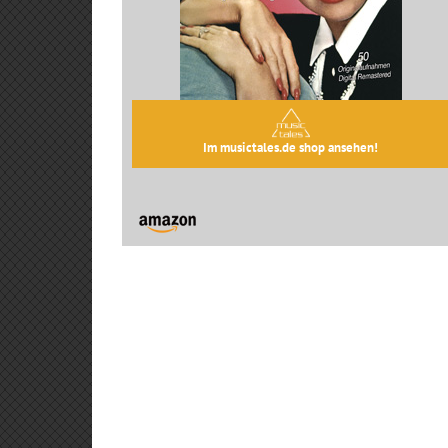
Im musictales.de shop ansehen!