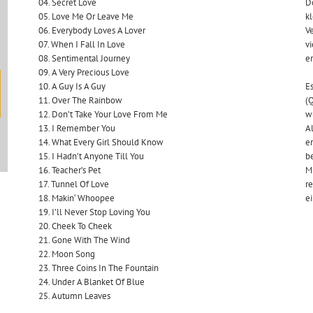
04. Secret Love
Do
05. Love Me Or Leave Me
kl
06. Everybody Loves A Lover
Ve
07. When I Fall In Love
vi
08. Sentimental Journey
er
09. A Very Precious Love
10. A Guy Is A Guy
Es
11. Over The Rainbow
(Q
12. Don’t Take Your Love From Me
wu
13. I Remember You
Al
14. What Every Girl Should Know
er
15. I Hadn’t Anyone Till You
be
16. Teacher’s Pet
Mi
17. Tunnel Of Love
re
18. Makin‘ Whoopee
ei
19. I’ll Never Stop Loving You
20. Cheek To Cheek
21. Gone With The Wind
22. Moon Song
23. Three Coins In The Fountain
24. Under A Blanket Of Blue
25. Autumn Leaves