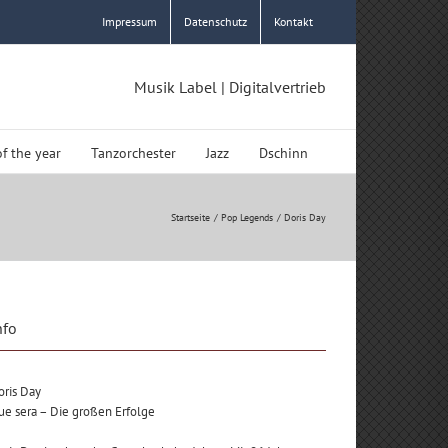
Impressum
Datenschutz
Kontakt
Musik Label | Digitalvertrieb
of the year
Tanzorchester
Jazz
Dschinn
Startseite
Pop Legends
Doris Day
nfo
oris Day
ue sera – Die großen Erfolge