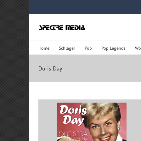
Zum
Inhalt
springen
Home
Schlager
Pop
Pop Legends
Wo
Doris Day