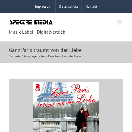
Zum
Impressum
Datenschutz
Kontakt
Inhalt
springen
Musik Label | Digitalvertrieb
Ganz Paris träumt von der Liebe
Startseite
Kopplungen
Ganz Paris träumt von der Liebe