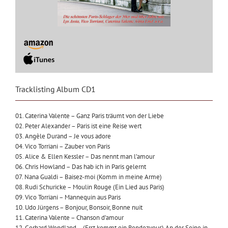
Tracklisting Album CD1
01. Caterina Valente – Ganz Paris träumt von der Liebe
02. Peter Alexander – Paris ist eine Reise wert
03. Angèle Durand – Je vous adore
04. Vico Torriani – Zauber von Paris
05. Alice & Ellen Kessler – Das nennt man l’amour
06. Chris Howland – Das hab ich in Paris gelernt
07. Nana Gualdi – Baisez-moi (Komm in meine Arme)
08. Rudi Schuricke – Moulin Rouge (Ein Lied aus Paris)
09. Vico Torriani – Mannequin aus Paris
10. Udo Jürgens – Bonjour, Bonsoir, Bonne nuit
11. Caterina Valente – Chanson d’amour
12. Gerhard Wendland – (Erst kommt ein Rendezvous) An der Seine in