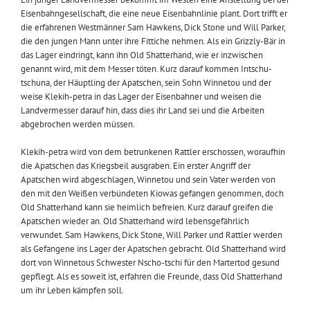
Eisenbahngesellschaft, die eine neue Eisenbahnlinie plant. Dort trifft er
die erfahrenen Westmänner Sam Hawkens, Dick Stone und Will Parker,
die den jungen Mann unter ihre Fittiche nehmen. Als ein Grizzly-Bär in
das Lager eindringt, kann ihn Old Shatterhand, wie er inzwischen
genannt wird, mit dem Messer töten. Kurz darauf kommen Intschu-
tschuna, der Häuptling der Apatschen, sein Sohn Winnetou und der
weise Klekih-petra in das Lager der Eisenbahner und weisen die
Landvermesser darauf hin, dass dies ihr Land sei und die Arbeiten
abgebrochen werden müssen.
Klekih-petra wird von dem betrunkenen Rattler erschossen, woraufhin
die Apatschen das Kriegsbeil ausgraben. Ein erster Angriff der
Apatschen wird abgeschlagen, Winnetou und sein Vater werden von
den mit den Weißen verbündeten Kiowas gefangen genommen, doch
Old Shatterhand kann sie heimlich befreien. Kurz darauf greifen die
Apatschen wieder an. Old Shatterhand wird lebensgefährlich
verwundet. Sam Hawkens, Dick Stone, Will Parker und Rattler werden
als Gefangene ins Lager der Apatschen gebracht. Old Shatterhand wird
dort von Winnetous Schwester Nscho-tschi für den Martertod gesund
gepflegt. Als es soweit ist, erfahren die Freunde, dass Old Shatterhand
um ihr Leben kämpfen soll.