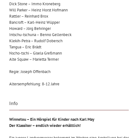
Dick Stone – Immo Kroneberg
Will Parker – Heinz Horst Hofmann
Rattler – Reinhard Brox
Bancroft – Karl-Heinz Wüpper
Howard – Jörg Behringer
Intschu-tschuna – Benno Gellenbeck
Klekih-Petra – Rudolf Dobersch
Tangua – Eric Brädt
Nscho-tschi – Gisela Greßmann
Alte Squaw – Marietta Termer
Regie: Joseph Offenbach
Altersempfehlung: 8-12 Jahre
Info
Winnetou – Ein Hörspiel für Kinder nach Karl May
Der Klassiker – endlich wieder erhältlich!
Ein junger Landvermesser bekommt im Westen eine Anstellung bei der