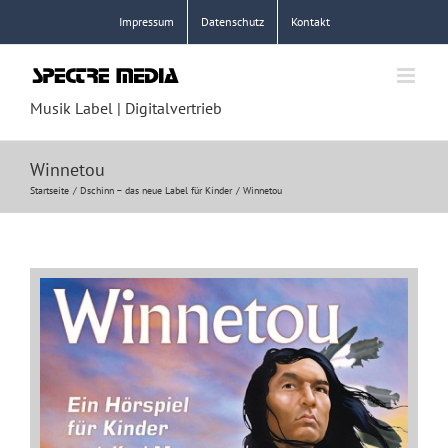
Zum
Impressum
Datenschutz
Kontakt
Inhalt
springen
Musik Label | Digitalvertrieb
Winnetou
Startseite
Dschinn – das neue Label für Kinder
Winnetou