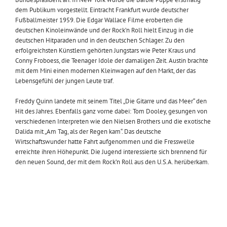
dem Publikum vorgestellt. Eintracht Frankfurt wurde deutscher
Fußballmeister 1959. Die Edgar Wallace Filme eroberten die
deutschen Kinoleinwände und der Rock’n Roll hielt Einzug in die
deutschen Hitparaden und in den deutschen Schlager. Zu den
erfolgreichsten Künstlern gehörten Jungstars wie Peter Kraus und
Conny Froboess, die Teenager Idole der damaligen Zeit. Austin brachte
mit dem Mini einen modernen Kleinwagen auf den Markt, der das
Lebensgefühl der jungen Leute traf.
Freddy Quinn landete mit seinem Titel „Die Gitarre und das Meer“ den
Hit des Jahres. Ebenfalls ganz vorne dabei: Tom Dooley, gesungen von
verschiedenen Interpreten wie den Nielsen Brothers und die exotische
Dalida mit „Am Tag, als der Regen kam“. Das deutsche
Wirtschaftswunder hatte Fahrt aufgenommen und die Fresswelle
erreichte ihren Höhepunkt. Die Jugend interessierte sich brennend für
den neuen Sound, der mit dem Rock’n Roll aus den U.S.A. herüberkam.