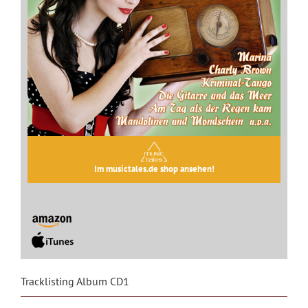
Im musictales.de shop ansehen!
Tracklisting Album CD1