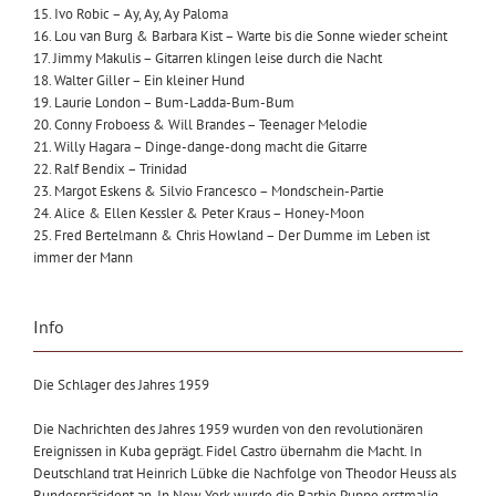
15. Ivo Robic – Ay, Ay, Ay Paloma
16. Lou van Burg & Barbara Kist – Warte bis die Sonne wieder scheint
17. Jimmy Makulis – Gitarren klingen leise durch die Nacht
18. Walter Giller – Ein kleiner Hund
19. Laurie London – Bum-Ladda-Bum-Bum
20. Conny Froboess & Will Brandes – Teenager Melodie
21. Willy Hagara – Dinge-dange-dong macht die Gitarre
22. Ralf Bendix – Trinidad
23. Margot Eskens & Silvio Francesco – Mondschein-Partie
24. Alice & Ellen Kessler & Peter Kraus – Honey-Moon
25. Fred Bertelmann & Chris Howland – Der Dumme im Leben ist
immer der Mann
Info
Die Schlager des Jahres 1959
Die Nachrichten des Jahres 1959 wurden von den revolutionären
Ereignissen in Kuba geprägt. Fidel Castro übernahm die Macht. In
Deutschland trat Heinrich Lübke die Nachfolge von Theodor Heuss als
Bundespräsident an. In New York wurde die Barbie Puppe erstmalig