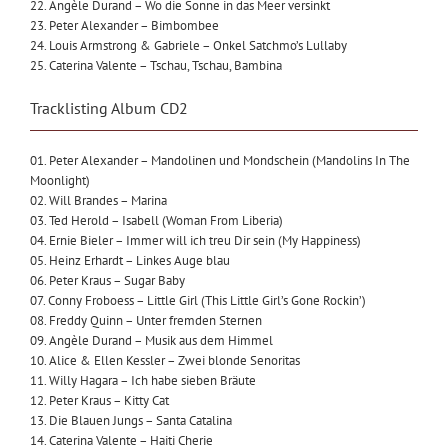
22. Angèle Durand – Wo die Sonne in das Meer versinkt
23. Peter Alexander – Bimbombee
24. Louis Armstrong & Gabriele – Onkel Satchmo’s Lullaby
25. Caterina Valente – Tschau, Tschau, Bambina
Tracklisting Album CD2
01. Peter Alexander – Mandolinen und Mondschein (Mandolins In The
Moonlight)
02. Will Brandes – Marina
03. Ted Herold – Isabell (Woman From Liberia)
04. Ernie Bieler – Immer will ich treu Dir sein (My Happiness)
05. Heinz Erhardt – Linkes Auge blau
06. Peter Kraus – Sugar Baby
07. Conny Froboess – Little Girl (This Little Girl’s Gone Rockin’)
08. Freddy Quinn – Unter fremden Sternen
09. Angèle Durand – Musik aus dem Himmel
10. Alice & Ellen Kessler – Zwei blonde Senoritas
11. Willy Hagara – Ich habe sieben Bräute
12. Peter Kraus – Kitty Cat
13. Die Blauen Jungs – Santa Catalina
14. Caterina Valente – Haiti Cherie