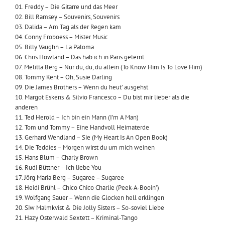
01. Freddy – Die Gitarre und das Meer
02. Bill Ramsey – Souvenirs, Souvenirs
03. Dalida – Am Tag als der Regen kam
04. Conny Froboess – Mister Music
05. Billy Vaughn – La Paloma
06. Chris Howland – Das hab ich in Paris gelernt
07. Melitta Berg – Nur du, du, du allein (To Know Him Is To Love Him)
08. Tommy Kent – Oh, Susie Darling
09. Die James Brothers – Wenn du heut’ ausgehst
10. Margot Eskens & Silvio Francesco – Du bist mir lieber als die
anderen
11. Ted Herold – Ich bin ein Mann (I’m A Man)
12. Tom und Tommy – Eine Handvoll Heimaterde
13. Gerhard Wendland – Sie (My Heart Is An Open Book)
14. Die Teddies – Morgen wirst du um mich weinen
15. Hans Blum – Charly Brown
16. Rudi Büttner – Ich liebe You
17. Jörg Maria Berg – Sugaree – Sugaree
18. Heidi Brühl – Chico Chico Charlie (Peek-A-Booin’)
19. Wolfgang Sauer – Wenn die Glocken hell erklingen
20. Siw Malmkvist & Die Jolly Sisters – So-soviel Liebe
21. Hazy Osterwald Sextett – Kriminal-Tango