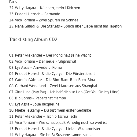
Paris
22. Willy Hagara – Kätchen, mein Mädchen
23. Friedel Hensch – Fernando
24. Vico Torriani – Zwei Spuren im Schnee
25. Nana Gualdi & Die Starlets – Sprich über Liebe nicht am Telefon
Tracklisting Album CD2
01. Peter Alexander – Der Mond hält seine Wacht
02. Vico Torriani – Der neue Frühjahrshut
03. Lys Assia – Arrivederci Roma
04. Friedel Hensch & die Cyprys – Die Försterlieserl
05. Caterina Valente – Die Bim-Bam-Bim-Bam-Bina
06. Gerhard Wendland – Zwei Matrosen aus Shanghai
07. Gitta Lind (Issy Pat) – Ich hab’ dich so lieb (Got You On My Mind)
08. Bibi Johns – Papa tanzt Mambo
09. Lys Assia – Jolie Jacqueline
10. Mieke Telkamp – Du bist mein erster Gedanke
11. Peter Alexander – Tschip Tschiu Tschi
12. Vico Torriani – Wie schade, daß Venedig noch so weit ist
13. Friedel Hensch & die Cyprys – Lieber Wachtmeister
14. Willy Hagara – Sie heißt Susanne-sanne-sanne