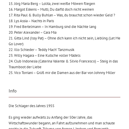
15. Jörg Maria Berg – Lolita, zwei weiße Möwen fliegen
16. Margot Eskens – Mutti, Du darfst doch nicht weinen
17. Rita Paul & Bully Buhlan – Was, du brauchst schon wieder Geld ?
18. Lys Assia – Nachts in Paris
19. Fred Bertelmann – In Hamburg sind die Nächte lang
20. Peter Alexander – Cara Mia
21. Gitta Lind (Issy Pat) – Ohne dich kann ich nicht sein, Liebling (Let Me
Go Lover)
22. Illo Schieder – Teddy Mach’ Tanzmusik
23. Willy Hagara – Eine Kutsche voller Mädels
24. Club Indonesia (Caterina Valente & Silvio Francesco) – Steig in das
Traumboot der Liebe
25. Vico Torriani – Grüß mir die Damen aus der Bar von Johnny Miller
Info
Die Schlager des Jahres 1955
Es ging wieder aufwärts zu Anfang der 50er Jahre, das
Wirtschaftswunder begann, an Fahrt aufzunehmen und man schaute
positiv in die Zukunft. Träume von fernen Ländern und Romantik