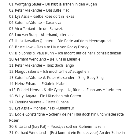
01. Wolfgang Sauer – Du hast ja Tränen in den Augen
02. Peter Alexander – Das süße Mädi
03. Lys Assia – Gelbe Rose dort in Texas
04. Caterina Valente – Casanova
05. Vico Torriani – In der Schweiz
06. Lou van Burg – Allerhand, allerhand
07. Hula Hawaiian Quartett – Die Perle auf dem Meeresgrund
08. Bruce Low – Das alte Haus von Rocky Docky
09. Bibi Johns & Paul Kuhn – Ich möcht‘ auf deiner Hochzeit tanzen
10. Gerhard Wendland – Bei uns in Laramie
11. Peter Alexander – Tanz doch Tango
12. Margot Eskens – Ich möchte’ heut’ ausgehen
13. Caterina Valente & Peter Alexander – Sing, Baby Sing
14. Heinz Erhardt – Fräulein Mabel
x15. Friedel Hensch & die Cyprys – Ja, für eine Fahrt ans Mittelmeer
16. Willy Hagara – Ein Häuschen mit Garten
17. Caterina Valente – Fiesta Cubana
18. Lys Assia – Monsieur Taxi-Chauffeur
19. Eddie Constantine – Schenk deiner Frau doch hin und wieder rote
Rosen
20. Gitta Lind (Issy Pat) – Psssst, es soll ein Geheimnis sein
21. Gerhard Wendland – (Erst kommt ein Rendezvous) An der Seine in