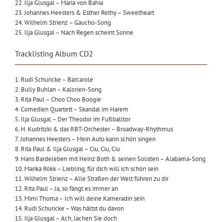
22. Ilja Glusgal – Maria von Bahia
23. Johannes Heesters & Esther Rethy – Sweetheart
24. Wilhelm Strienz – Gaucho-Song
25. Ilja Glusgal – Nach Regen scheint Sonne
Tracklisting Album CD2
1. Rudi Schuricke – Barcarole
2. Bully Buhlan – Kalorien-Song
3. Rita Paul – Choo Choo Boogie
4. Comedien Quartett – Skandal im Harem
5. Ilja Glusgal – Der Theodor im Fußballtor
6. H. Kudritzki & das RBT-Orchester – Broadway-Rhythmus
7. Johannes Heesters – Mein Auto kann schön singen
8. Rita Paul & Ilja Glusgal – Ciu, Ciu, Ciu
9. Hans Bardeleben mit Heinz Both & seinen Solisten – Alabama-Song
10. Marika Rökk – Liebling, für dich will ich schön sein
11. Wilhelm Strienz – Alle Straßen der Welt führen zu dir
12. Rita Paul – Ja, so fängt es immer an
13. Mimi Thoma – Ich will deine Kameradin sein
14. Rudi Schuricke – Was hältst du davon
15. Ilja Glusgal – Ach, lachen Sie doch