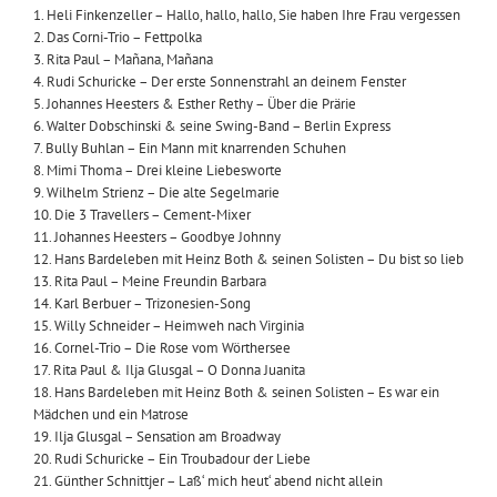
1. Heli Finkenzeller – Hallo, hallo, hallo, Sie haben Ihre Frau vergessen
2. Das Corni-Trio – Fettpolka
3. Rita Paul – Mañana, Mañana
4. Rudi Schuricke – Der erste Sonnenstrahl an deinem Fenster
5. Johannes Heesters & Esther Rethy – Über die Prärie
6. Walter Dobschinski & seine Swing-Band – Berlin Express
7. Bully Buhlan – Ein Mann mit knarrenden Schuhen
8. Mimi Thoma – Drei kleine Liebesworte
9. Wilhelm Strienz – Die alte Segelmarie
10. Die 3 Travellers – Cement-Mixer
11. Johannes Heesters – Goodbye Johnny
12. Hans Bardeleben mit Heinz Both & seinen Solisten – Du bist so lieb
13. Rita Paul – Meine Freundin Barbara
14. Karl Berbuer – Trizonesien-Song
15. Willy Schneider – Heimweh nach Virginia
16. Cornel-Trio – Die Rose vom Wörthersee
17. Rita Paul & Ilja Glusgal – O Donna Juanita
18. Hans Bardeleben mit Heinz Both & seinen Solisten – Es war ein
Mädchen und ein Matrose
19. Ilja Glusgal – Sensation am Broadway
20. Rudi Schuricke – Ein Troubadour der Liebe
21. Günther Schnittjer – Laß‘ mich heut‘ abend nicht allein