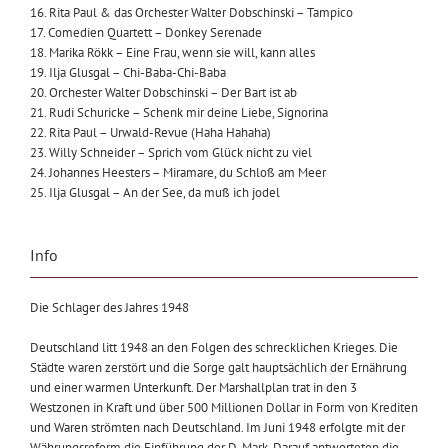
16. Rita Paul & das Orchester Walter Dobschinski – Tampico
17. Comedien Quartett – Donkey Serenade
18. Marika Rökk – Eine Frau, wenn sie will, kann alles
19. Ilja Glusgal – Chi-Baba-Chi-Baba
20. Orchester Walter Dobschinski – Der Bart ist ab
21. Rudi Schuricke – Schenk mir deine Liebe, Signorina
22. Rita Paul – Urwald-Revue (Haha Hahaha)
23. Willy Schneider – Sprich vom Glück nicht zu viel
24. Johannes Heesters – Miramare, du Schloß am Meer
25. Ilja Glusgal – An der See, da muß ich jodel
Info
Die Schlager des Jahres 1948
Deutschland litt 1948 an den Folgen des schrecklichen Krieges. Die
Städte waren zerstört und die Sorge galt hauptsächlich der Ernährung
und einer warmen Unterkunft. Der Marshallplan trat in den 3
Westzonen in Kraft und über 500 Millionen Dollar in Form von Krediten
und Waren strömten nach Deutschland. Im Juni 1948 erfolgte mit der
Währungsreform die Einführung der D-Mark. Darauf antworteten die