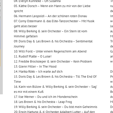
04. Evelyn Künneke – Oh Susanna
T
05. Käthe Dorsch – Wenn ein Mann zu mir von der Liebe
ru
spricht
d
06. Hermann Leopoldi – An der schönen roten Donau
I
07. Corny Ostermann & das Elite-Tanzorchester – Mit Musik
we
geht alles besser
Ja
08. Willy Berking & sein Orchester – Ein Stern ist vom
au
Himmel gefallen
M
09. Doris Day & Les Brown & his Orchestra – Sentimental
T
Journey
de
10. Willi Forst – Unter einem Regenschirm am Abend
G
11. Rudolf Platte – O Luise!
am
12. Freddie Brocksieper & sein Orchester – Kein Problem
wu
13. Glenn Miller – In The Mood
14. Marika Rökk – Ich warte auf dich
Di
15. Doris Day & Les Brown & his Orchestra – Till The End Of
Pr
Time
w
16. Karin von Bülow & Willy Berking & sein Orchester – Sag’
A
es mir mit einem Kuß
B
17. Ilse Werner – Du und ich im Mondenschein
An
18. Les Brown & his Orchestra – Leap Frog
Ma
19. Willy Berking & sein Orchester – Du bist mein Geheimnis
De
20. Erwin Hartung & d. Orchester Adalbert Lutter – Auf den
d