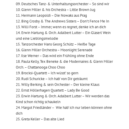
09. Deutsches Tanz- & Unterhaltungsorchester – So sind wir
10. Glenn Miller & his Orchestra – Little Brown Jug
11. Hermann Leopoldi – Die Nowaks aus Prag
12. Bing Crosby & The Andrews Sisters – Don’t Fence Me In
13. Willi Forst – Immer, wenn es regnet, denke ich an dich
14. Erwin Hartung & Orch. Adalbert Lutter – Ein Glaserl Wein
und eine Lieblingsmelodie
15. Tanzorchester Hans Georg Schütz – Heiße Tage
16. Glenn Miller Orchestra – Moonlight Serenade
17. Ilse Werner – Das wird ein Frühling ohne Ende
18. Paula Kelly, Tex Beneke & die Modernaires & Glenn Miller
Orch. – Chattanooga Choo Choo
19. Brocksi-Quartett – Ich wüsst’ so gern
20. Rudi Schuricke – Ich hab’ von Dir geträumt
21. Willy Berking & sein Orchester – Der kleine Klaus
22. Ernst Höllerhagen Quartett – Lady Be Good
23. Erwin Hartung & Orch. Adalbert Lutter – Wir werden das
Kind schon richtig schaukeln
24. Margot Friedländer – Wie hab’ ich nur leben können ohne
dich
25. Greta Keller – Das alte Lied