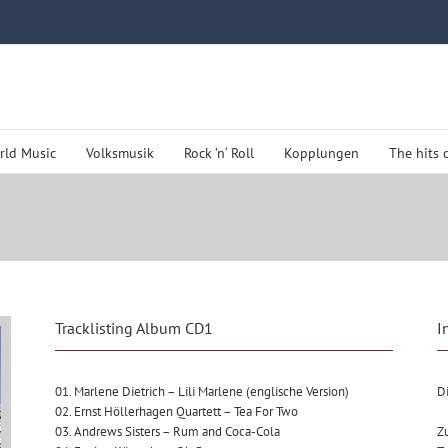
rld Music
Volksmusik
Rock ’n‘ Roll
Kopplungen
The hits 
Tracklisting Album CD1
I
01. Marlene Dietrich – Lili Marlene (englische Version)
Di
02. Ernst Höllerhagen Quartett – Tea For Two
03. Andrews Sisters – Rum and Coca-Cola
Zu