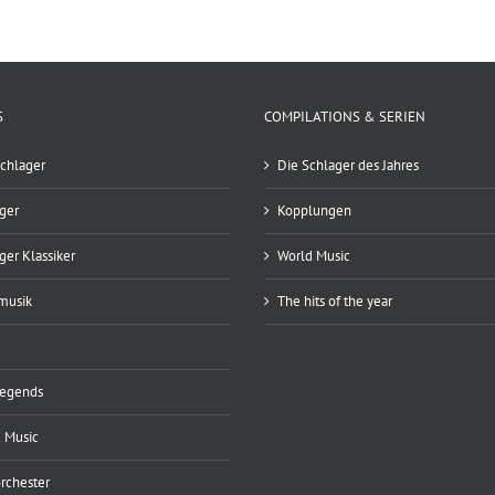
S
COMPILATIONS & SERIEN
chlager
Die Schlager des Jahres
ger
Kopplungen
ger Klassiker
World Music
musik
The hits of the year
Legends
 Music
rchester