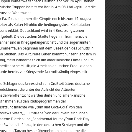
ruppen immer weiter nach Deutschland vor. Im April stehen
ssische Truppen bereits vor Berlin. Am 08. Mai kapituliert die
eutsche Wehrmacht.
m Pazifikraum gehen die Kämpfe noch bis zum 15. August
iter, als Kaiser Hirohito die bedingungslose Kapitulation
pans erklärt. Deutschland wird in 4 Besatzungszonen
fgeteilt. Die deutschen Städte liegen in Trümmern, die
änner sind in Kriegsgefangenschaft und die sogenannten
rümmerfrauen beginnen mit dem Beseitigen des Schutts in
n Städten. Das kulturelle Leben kommt nur sehr langsam in
ang, meist handelt es sich um amerikanische Filme und um
erikanische Musik, die Arbeit an deutschen Produktionen
rde bereits vor Kriegsende fast vollständig eingestellt.
e Schlager des Jahres sind zum Großteil ältere deutsche
oduktionen, die unter der Aufsicht der Alliierten
iederveröffentlicht werden dürfen und amerikanische
ufnahmen aus den Radioprogrammen der
esatzungsmächte wie „Rum and Coca-Cola“ von den
drews Sisters, „Lili Marlene“ von der unvergleichlichen
rlene Dietrich und „Sentimental Journey“ von Doris Day.
r Swing hält Einzug in den deutschen Schlager und die
eutschen Tanzorchester übernehmen nur zu gerne die