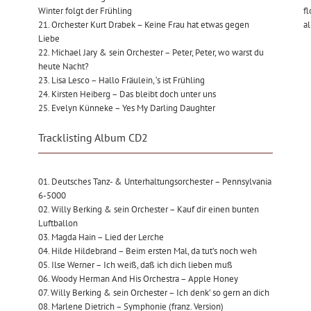
Winter folgt der Frühling
f
21. Orchester Kurt Drabek – Keine Frau hat etwas gegen
al
Liebe
22. Michael Jary & sein Orchester – Peter, Peter, wo warst du
heute Nacht?
23. Lisa Lesco – Hallo Fräulein, ‘s ist Frühling
24. Kirsten Heiberg – Das bleibt doch unter uns
25. Evelyn Künneke – Yes My Darling Daughter
Tracklisting Album CD2
01. Deutsches Tanz- & Unterhaltungsorchester – Pennsylvania
6-5000
02. Willy Berking & sein Orchester – Kauf dir einen bunten
Luftballon
03. Magda Hain – Lied der Lerche
04. Hilde Hildebrand – Beim ersten Mal, da tut’s noch weh
05. Ilse Werner – Ich weiß, daß ich dich lieben muß
06. Woody Herman And His Orchestra – Apple Honey
07. Willy Berking & sein Orchester – Ich denk’ so gern an dich
08. Marlene Dietrich – Symphonie (franz. Version)