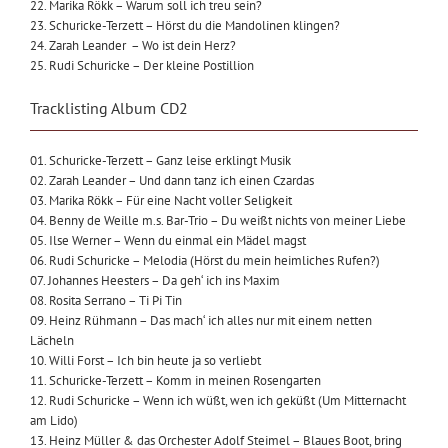
22. Marika Rökk – Warum soll ich treu sein?
23. Schuricke-Terzett – Hörst du die Mandolinen klingen?
24. Zarah Leander – Wo ist dein Herz?
25. Rudi Schuricke – Der kleine Postillion
Tracklisting Album CD2
01. Schuricke-Terzett – Ganz leise erklingt Musik
02. Zarah Leander – Und dann tanz ich einen Czardas
03. Marika Rökk – Für eine Nacht voller Seligkeit
04. Benny de Weille m.s. Bar-Trio – Du weißt nichts von meiner Liebe
05. Ilse Werner – Wenn du einmal ein Mädel magst
06. Rudi Schuricke – Melodia (Hörst du mein heimliches Rufen?)
07. Johannes Heesters – Da geh‘ ich ins Maxim
08. Rosita Serrano – Ti Pi Tin
09. Heinz Rühmann – Das mach‘ ich alles nur mit einem netten
Lächeln
10. Willi Forst – Ich bin heute ja so verliebt
11. Schuricke-Terzett – Komm in meinen Rosengarten
12. Rudi Schuricke – Wenn ich wüßt, wen ich geküßt (Um Mitternacht
am Lido)
13. Heinz Müller & das Orchester Adolf Steimel – Blaues Boot, bring