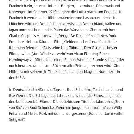
Frankreich ein, besetzt Holland, Belgien, Luxemburg, Dänemark und
Norwegen. Im Sommer 1940 beginnt die Luftschlacht um England. In
Frankreich werden die Höhlenmalereien von Lascaux entdeckt. In
München wird der Dreimächtepakt zwischen Deutschland, Italien und
Japan unterzeichnet und in Polen das Warschauer Ghetto errichtet.
Charlie Chaplin’s Meisterwerk „Der große Diktator“ hat in New York
Premiere. Helmut Käutners Film „Kleider machen Leute“ mit Heinz
Rühmann feiert ebenfalls seine Uraufführung. Den Oscar als bester
Film gewinnt „Vom Winde verweht“ von Victor Fleming. Ernest
Hemingway veröffentlicht seinen Roman „Wem die Stunde schlägt“, der
noch heute zu den besten Büchern aller Zeiten gerechnet wird. Glenn
Miller ist mit seinem „In The Mood“ die ungeschlagene Nummer 1 in
den U.S.A.
In Deutschland heißen die Topstars Rudi Schuricke, Zarah Leander und
Ilse Werner. Die Schlager des Jahres sind wieder die Filmschlager aus
den beliebten Ufa-Filmen. Die beliebtesten Titel des Jahres sind „Stern
von Rio“ von Rudi Schuricke, „Wenn ein junger Mann kommt“ von Willy
Fritsch und Marika Rökk mit dem unvergessenen „Für eine Nacht voller
Seligkeit“.