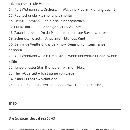
mich wieder in die Heimat
14. Kurt Widmann u.s. Orchester – Was eine Frau im Frühling träumt
15. Rudi Schuricke – Señor und Señorita
16. Heinz Rühmann – Ich bin so leidenschaftlich
17. Marika Rökk – Im Leben geht alles vorüber
18. Zarah Leander – Du darfst mir nie mehr rote Rosen schenken
19. Schuricke-Terzett – Antje, mein blondes Kind
20. Benny de Weille & das Bar-Trio – Denn ich bin zum Tanzen
geboren
21. Kurt Widmann & sein Orchester – Wenn der weiße Flieder wieder
blüht
22. Tanzorchester Stan Brenders – An mein Herz
23. Heyn-Quartett – Ich träume von Liebe
24. Zarah Leander – Schiff Ahoi!
25. Eric Helgar – Gitarren-Serenade (Zwei Gitarren am Meer)
Info
Die Schlager des Jahres 1940
Der 2. Weltkrieg weitet sich aus. Die deutsche Wehrmacht marschiert in