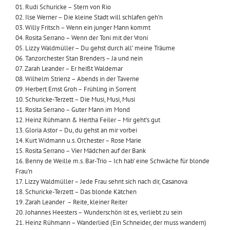
01. Rudi Schuricke – Stern von Rio
02. Ilse Werner – Die kleine Stadt will schlafen geh’n
03. Willy Fritsch – Wenn ein junger Mann kommt
04. Rosita Serrano – Wenn der Toni mit der Vroni
05. Lizzy Waldmüller – Du gehst durch all’ meine Träume
06. Tanzorchester Stan Brenders – Ja und nein
07. Zarah Leander – Er heißt Waldemar
08. Wilhelm Strienz – Abends in der Taverne
09. Herbert Ernst Groh – Frühling in Sorrent
10. Schuricke-Terzett – Die Musi, Musi, Musi
11. Rosita Serrano – Guter Mann im Mond
12. Heinz Rühmann & Hertha Feiler – Mir geht’s gut
13. Gloria Astor – Du, du gehst an mir vorbei
14. Kurt Widmann u.s. Orchester – Rose Marie
15. Rosita Serrano – Vier Mädchen auf der Bank
16. Benny de Weille m.s. Bar-Trio – Ich hab’ eine Schwäche für blonde
Frau’n
17. Lizzy Waldmüller – Jede Frau sehnt sich nach dir, Casanova
18. Schuricke-Terzett – Das blonde Kätchen
19. Zarah Leander – Reite, kleiner Reiter
20. Johannes Heesters – Wunderschön ist es, verliebt zu sein
21. Heinz Rühmann – Wanderlied (Ein Schneider, der muss wandern)