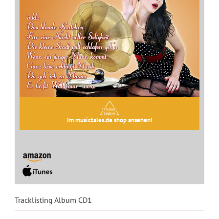
Im musictales.de shop ansehen!
Tracklisting Album CD1