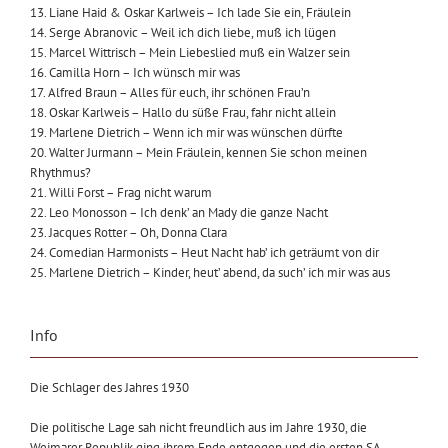
13. Liane Haid & Oskar Karlweis – Ich lade Sie ein, Fräulein
14. Serge Abranovic – Weil ich dich liebe, muß ich lügen
15. Marcel Wittrisch – Mein Liebeslied muß ein Walzer sein
16. Camilla Horn – Ich wünsch mir was
17. Alfred Braun – Alles für euch, ihr schönen Frau’n
18. Oskar Karlweis – Hallo du süße Frau, fahr nicht allein
19. Marlene Dietrich – Wenn ich mir was wünschen dürfte
20. Walter Jurmann – Mein Fräulein, kennen Sie schon meinen
Rhythmus?
21. Willi Forst – Frag nicht warum
22. Leo Monosson – Ich denk’ an Mady die ganze Nacht
23. Jacques Rotter – Oh, Donna Clara
24. Comedian Harmonists – Heut Nacht hab’ ich geträumt von dir
25. Marlene Dietrich – Kinder, heut’ abend, da such’ ich mir was aus
Info
Die Schlager des Jahres 1930
Die politische Lage sah nicht freundlich aus im Jahre 1930, die
Weimarer Republik ging ihrem Ende entgegen und die ersten SA-