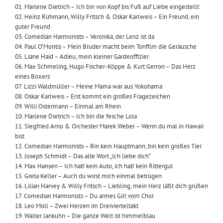
01. Marlene Dietrich – Ich bin von Kopf bis Fuß auf Liebe eingestellt
02. Heinz Rühmann, Willy Fritsch & Oskar Karlweis – Ein Freund, ein
guter Freund
03. Comedian Harmonists – Veronika, der Lenz ist da
04. Paul O’Montis – Mein Bruder macht beim Tonfilm die Geräusche
05. Liane Haid – Adieu, mein kleiner Gardeoffizier
06. Max Schmeling, Hugo Fischer-Köppe & Kurt Gerron – Das Herz
eines Boxers
07. Lizzi Waldmüller – Meine Mama war aus Yokohama
08. Oskar Karlweis – Erst kommt ein großes Fragezeichen
09. Willi Ostermann – Einmal am Rhein
10. Marlene Dietrich – Ich bin die fesche Lola
11. Siegfried Arno & Orchester Marek Weber – Wenn du mal in Hawaii
bist
12. Comedian Harmonists – Bin kein Hauptmann, bin kein großes Tier
13. Joseph Schmidt – Das alte Wort „Ich liebe dich“
14. Max Hansen – Ich hab’ kein Auto, ich hab’ kein Rittergut
15. Greta Keller – Auch du wirst mich einmal betrügen
16. Lilian Harvey & Willy Fritsch – Liebling, mein Herz läßt dich grüßen
17. Comedian Harmonists – Du armes Girl vom Chor
18. Leo Moll – Zwei Herzen im Dreivierteltakt
19. Walter Jankuhn – Die ganze Welt ist himmelblau