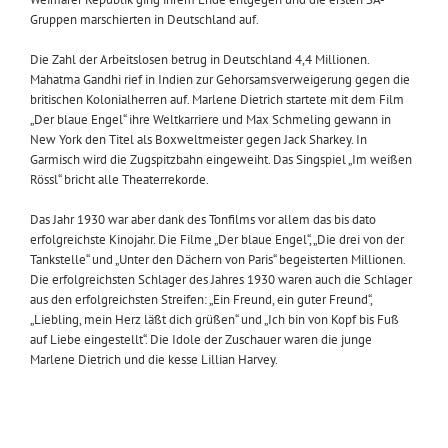
Gruppen marschierten in Deutschland auf.
Die Zahl der Arbeitslosen betrug in Deutschland 4,4 Millionen.
Mahatma Gandhi rief in Indien zur Gehorsamsverweigerung gegen die
britischen Kolonialherren auf. Marlene Dietrich startete mit dem Film
„Der blaue Engel“ ihre Weltkarriere und Max Schmeling gewann in
New York den Titel als Boxweltmeister gegen Jack Sharkey. In
Garmisch wird die Zugspitzbahn eingeweiht. Das Singspiel „Im weißen
Rössl“ bricht alle Theaterrekorde.
Das Jahr 1930 war aber dank des Tonfilms vor allem das bis dato
erfolgreichste Kinojahr. Die Filme „Der blaue Engel“, „Die drei von der
Tankstelle“ und „Unter den Dächern von Paris“ begeisterten Millionen.
Die erfolgreichsten Schlager des Jahres 1930 waren auch die Schlager
aus den erfolgreichsten Streifen: „Ein Freund, ein guter Freund“,
„Liebling, mein Herz läßt dich grüßen“ und „Ich bin von Kopf bis Fuß
auf Liebe eingestellt“. Die Idole der Zuschauer waren die junge
Marlene Dietrich und die kesse Lillian Harvey.