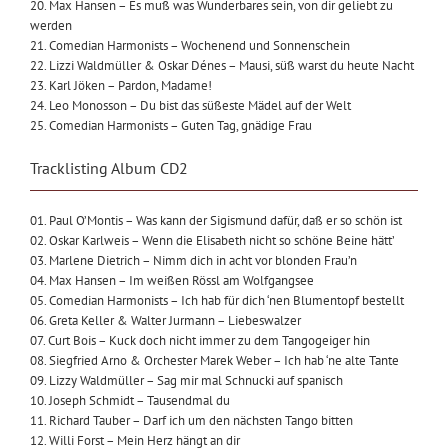
20. Max Hansen – Es muß was Wunderbares sein, von dir geliebt zu
werden
21. Comedian Harmonists – Wochenend und Sonnenschein
22. Lizzi Waldmüller & Oskar Dénes – Mausi, süß warst du heute Nacht
23. Karl Jöken – Pardon, Madame!
24. Leo Monosson – Du bist das süßeste Mädel auf der Welt
25. Comedian Harmonists – Guten Tag, gnädige Frau
Tracklisting Album CD2
01. Paul O’Montis – Was kann der Sigismund dafür, daß er so schön ist
02. Oskar Karlweis – Wenn die Elisabeth nicht so schöne Beine hätt’
03. Marlene Dietrich – Nimm dich in acht vor blonden Frau’n
04. Max Hansen – Im weißen Rössl am Wolfgangsee
05. Comedian Harmonists – Ich hab für dich ‘nen Blumentopf bestellt
06. Greta Keller & Walter Jurmann – Liebeswalzer
07. Curt Bois – Kuck doch nicht immer zu dem Tangogeiger hin
08. Siegfried Arno & Orchester Marek Weber – Ich hab ‘ne alte Tante
09. Lizzy Waldmüller – Sag mir mal Schnucki auf spanisch
10. Joseph Schmidt – Tausendmal du
11. Richard Tauber – Darf ich um den nächsten Tango bitten
12. Willi Forst – Mein Herz hängt an dir